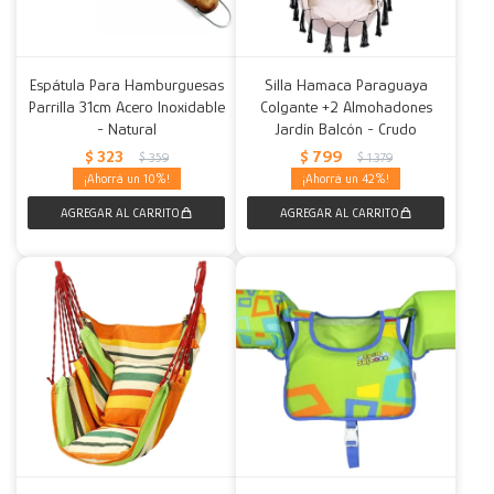
Espátula Para Hamburguesas
Silla Hamaca Paraguaya
Parrilla 31cm Acero Inoxidable
Colgante +2 Almohadones
- Natural
Jardín Balcón - Crudo
$
323
$
799
$
359
$
1.379
10
42