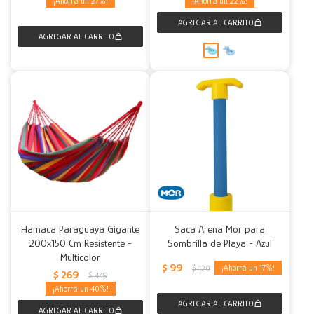
27
22
Hamaca Paraguaya Gigante
Saca Arena Mor para
200x150 Cm Resistente -
Sombrilla de Playa - Azul
Multicolor
$
99
17
$
120
$
269
$
449
40