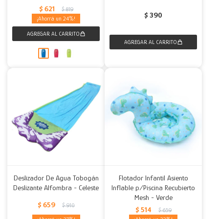
$
621
$
819
$
390
24
Deslizador De Agua Tobogán
Flotador Infantil Asiento
Deslizante Alfombra - Celeste
Inflable p/Piscina Recubierto
Mesh - Verde
$
659
$
910
$
514
$
659