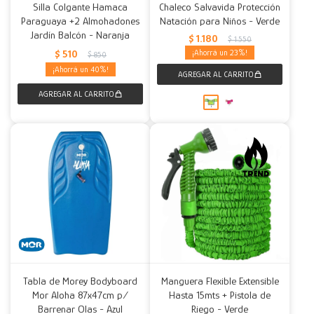
Silla Colgante Hamaca
Chaleco Salvavida Protección
Paraguaya +2 Almohadones
Natación para Niños - Verde
Jardín Balcón - Naranja
$
1.180
$
1.550
$
510
23
$
850
40
Tabla de Morey Bodyboard
Manguera Flexible Extensible
Mor Aloha 87x47cm p/
Hasta 15mts + Pistola de
Barrenar Olas - Azul
Riego - Verde