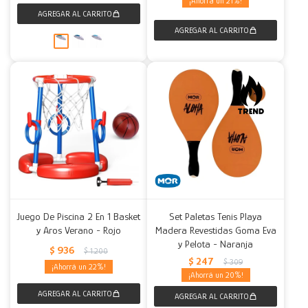
21
Juego De Piscina 2 En 1 Basket
Set Paletas Tenis Playa
y Aros Verano - Rojo
Madera Revestidas Goma Eva
y Pelota - Naranja
$
936
$
1.200
$
247
$
309
22
20