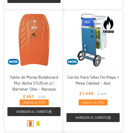
Tabla de Morey Bodyboard
Carrito Para Sillas De Playa +
Mor Aloha 57x35cm p/
Mesa Calidad - Azul
Barrenar Olas - Naranja
$
1.448
$
1.845
$
467
$
519
10
21