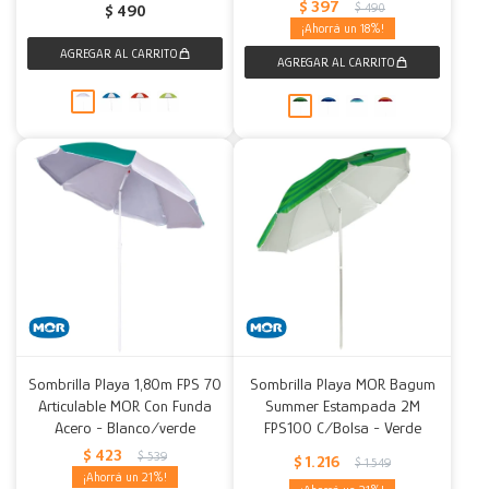
$
397
$
490
$
490
18
Sombrilla Playa 1,80m FPS 70
Sombrilla Playa MOR Bagum
Articulable MOR Con Funda
Summer Estampada 2M
Acero - Blanco/verde
FPS100 C/Bolsa - Verde
$
423
$
539
$
1.216
$
1.549
21