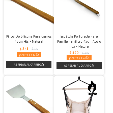
Pincel De Silicona Para Carnes
Espátula Perforada Para
43cm Hts - Natural
Parrilla Parrillero 45cm Acero
Inox - Natural
$
341
$
379
$
420
$
549
10
23