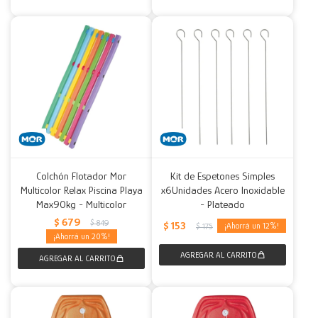
Colchón Flotador Mor
Kit de Espetones Simples
Multicolor Relax Piscina Playa
x6Unidades Acero Inoxidable
Max90kg - Multicolor
- Plateado
$
679
$
849
$
153
12
$
175
20