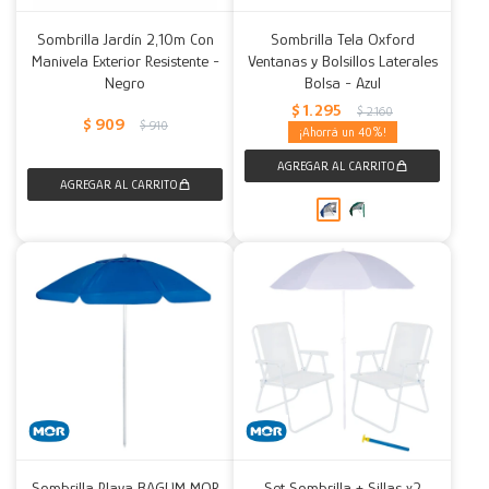
Sombrilla Jardín 2,10m Con
Sombrilla Tela Oxford
Decoración
Accesorios
Mesas
Calefactores
Acolchados y Frazadas
Manivela Exterior Resistente -
Ventanas y Bolsillos Laterales
Negro
Bolsa - Azul
Accesorios para el hogar
Muebles Infantiles
Fundas
$
1.295
$
2.160
$
909
$
910
40
Herramientas
Sombrilla Playa BAGUM MOR
Set Sombrilla + Sillas x2