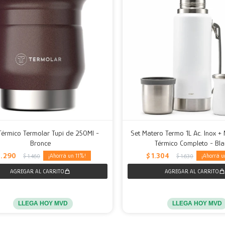
Térmico Termolar Tupi de 250Ml -
Set Matero Termo 1L Ac. Inox +
Bronce
Térmico Completo - Bl
1.290
$
1.304
11
$
1.460
$
1.630
LLEGA HOY MVD
LLEGA HOY MVD