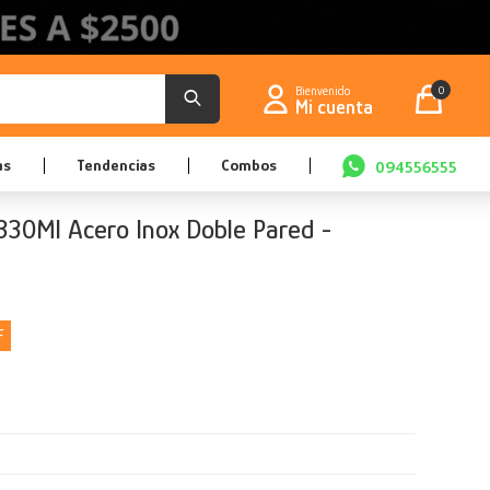
0
as
Tendencias
Combos
094556555
 330Ml Acero Inox Doble Pared -