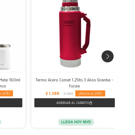
 Mate 160ml
Termo Acero Comet 1.25lts 3 Años Grantia -
B
anco
Fucsia
$
1.388
20
24
$
1.850
LLEGA HOY MVD