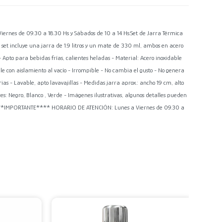
es de 09.30 a 18.30 Hs y Sábados de 10 a 14 Hs.Set de Jarra Térmica
 set incluye una jarra de 1.9 litros y un mate de 330 ml, ambos en acero
- Apto para bebidas frías, calientes heladas - Material: Acero inoxidable
le con aislamiento al vacío - Irrompible - No cambia el gusto - No genera
rias - Lavable, apto lavavajillas - Medidas jarra aprox.: ancho 19 cm, alto
es: Negro, Blanco , Verde - Imágenes ilustrativas, algunos detalles pueden
 *****IMPORTANTE**** HORARIO DE ATENCIÓN: Lunes a Viernes de 09.30 a