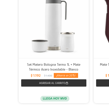
Set Matero Bologna Termo 1L + Mate
Mate 
Térmico Acero Inoxidable - Blanco
$
1.192
$
20
$
1.490
LLEGA HOY MVD