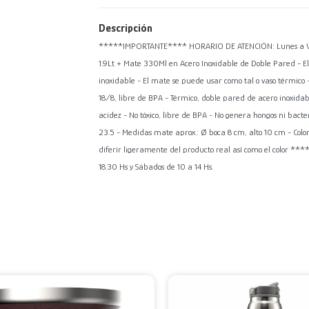
Descripción
*****IMPORTANTE**** HORARIO DE ATENCIÓN: Lunes a Viern
1.9Lt + Mate 330Ml en Acero Inoxidable de Doble Pared - El
inoxidable - El mate se puede usar como tal o vaso térmico 
18/8, libre de BPA - Térmico, doble pared de acero inoxidab
acidez - No tóxico, libre de BPA - No genera hongos ni bacte
23.5 - Medidas mate aprox.: Ø boca 8 cm, alto 10 cm - Color
diferir ligeramente del producto real así como el color
18.30 Hs y Sábados de 10 a 14 Hs.