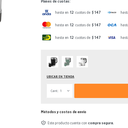
Planes de cuotas:
hasta en
12
cuotas de
$ 147
hast
hasta en
12
cuotas de
$ 147
hast
hasta en
12
cuotas de
$ 147
hast
UBICAR EN TIENDA
1
Métodos y costos de envío
Este producto cuenta con
compra segura.