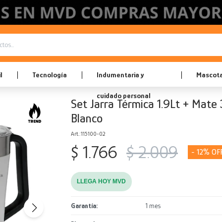
l
Tecnología
Indumentaria y
Mascot
cuidado personal
Set Jarra Térmica 1.9Lt + Mate
Blanco
115100-02
$
1.766
$
2.009
12
LLEGA HOY MVD
Garantía
1 mes