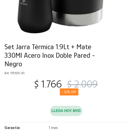
Decoración
Accesorios
Mesas
Calefactores
Acolchados y Frazadas
Accesorios para el hogar
Muebles Infantiles
Fundas
Herramientas
Set Jarra Térmica 1.9Lt + Mate
330Ml Acero Inox Doble Pared -
Negro
115100-01
$
1.766
$
2.009
12
LLEGA HOY MVD
Garantía
1 mes