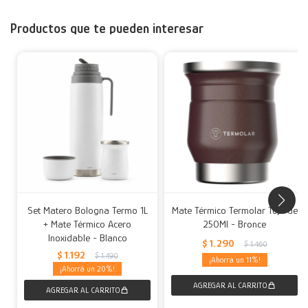
Productos que te pueden interesar
Set Matero Bologna Termo 1L
Mate Térmico Termolar Tupi de
+ Mate Térmico Acero
250Ml - Bronce
Inoxidable - Blanco
$
1.290
$
1.460
$
1.192
$
1.490
11
20