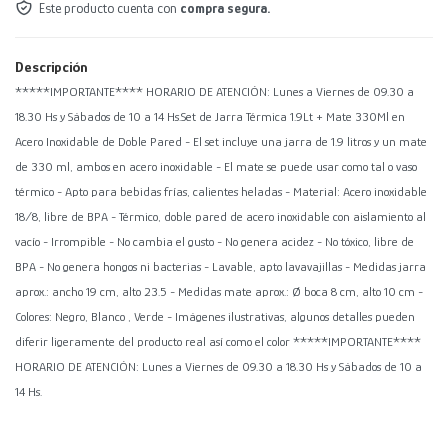
Este producto cuenta con
compra segura.
Descripción
*****IMPORTANTE**** HORARIO DE ATENCIÓN: Lunes a Viernes de 09.30 a
18.30 Hs y Sábados de 10 a 14 Hs.Set de Jarra Térmica 1.9Lt + Mate 330Ml en
Acero Inoxidable de Doble Pared - El set incluye una jarra de 1.9 litros y un mate
de 330 ml, ambos en acero inoxidable - El mate se puede usar como tal o vaso
térmico - Apto para bebidas frías, calientes heladas - Material: Acero inoxidable
18/8, libre de BPA - Térmico, doble pared de acero inoxidable con aislamiento al
vacío - Irrompible - No cambia el gusto - No genera acidez - No tóxico, libre de
BPA - No genera hongos ni bacterias - Lavable, apto lavavajillas - Medidas jarra
aprox.: ancho 19 cm, alto 23.5 - Medidas mate aprox.: Ø boca 8 cm, alto 10 cm -
Colores: Negro, Blanco , Verde - Imágenes ilustrativas, algunos detalles pueden
diferir ligeramente del producto real así como el color *****IMPORTANTE****
HORARIO DE ATENCIÓN: Lunes a Viernes de 09.30 a 18.30 Hs y Sábados de 10 a
14 Hs.