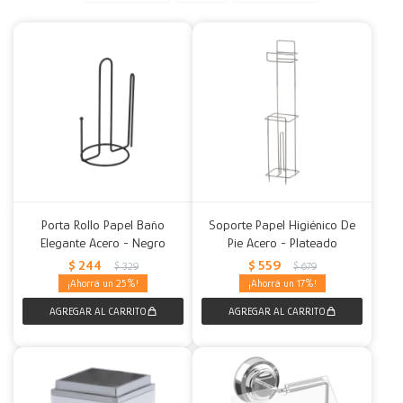
Decoración
Accesorios
Mesas
Calefactores
Acolchados y Frazadas
Accesorios para el hogar
Muebles Infantiles
Fundas
Herramientas
Porta Rollo Papel Baño
Soporte Papel Higiénico De
Elegante Acero - Negro
Pie Acero - Plateado
$
244
$
559
$
329
$
679
25
17