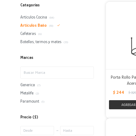
Categorías
Artículos Cocina
(84)
Artículos Baño
(10)
Cafeteras
(6)
Botellas, termos y mates
(33)
Marcas
Porta Rollo P
Acer
Generica
(7)
$
244
$
32
Metalife
(2)
Paramount
(1)
Precio
($)