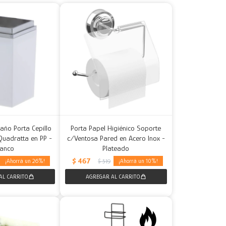
año Porta Cepillo
Porta Papel Higiénico Soporte
Quadratta en PP -
c/Ventosa Pared en Acero Inox -
lanco
Plateado
$
467
26
10
$
519