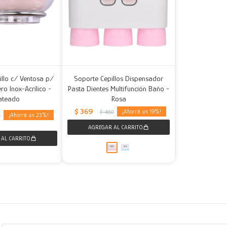
illo c/ Ventosa p/
Soporte Cepillos Dispensador
ro Inox-Acrílico -
Pasta Dientes Multifunción Baño -
ateado
Rosa
$
369
19
$
460
23
5