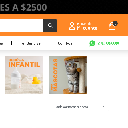
0
as
Tendencias
Combos
094556555
Recomendados