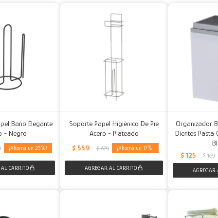
apel Baño Elegante
Soporte Papel Higiénico De Pie
Organizador B
o - Negro
Acero - Plateado
Dientes Pasta 
B
$
559
25
17
9
$
679
$
125
$
169