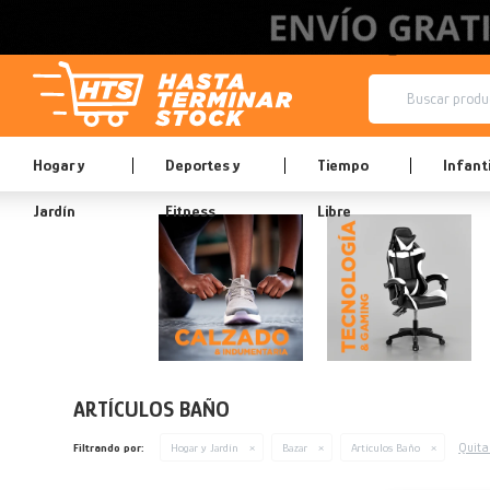
Hogar y
Deportes y
Tiempo
Infanti
Jardín
Fitness
Libre
ARTÍCULOS BAÑO
Quitar
Filtrando por:
Hogar y Jardín
Bazar
Artículos Baño