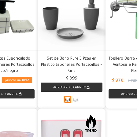
zas Cuadriculado
Set de Baño Pure 3 Pzas en
Toallero Barra 
eras Portacepillos
Plástico Jaboneras Portacepillos -
Ventosa a Pa
nco/negro
Gris
Pl
$
399
$
978
10
9
$
1.12