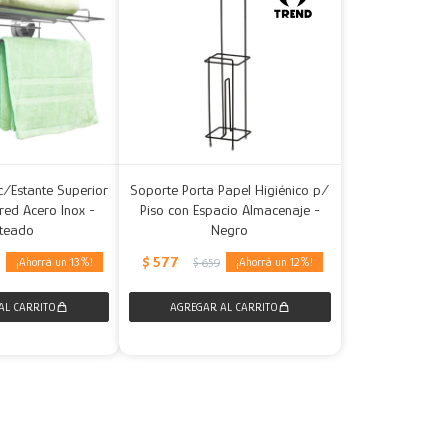
c/Estante Superior
Soporte Porta Papel Higiénico p/
red Acero Inox -
Piso con Espacio Almacenaje -
ateado
Negro
$
577
13
12
5
$
659