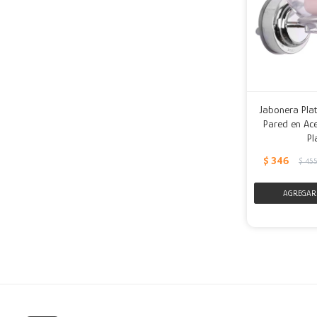
Jabonera Plat
Pared en Ace
Pl
$
346
$
45