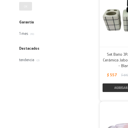
OK
Garantía
1 mes
(10)
Destacados
Set Baño 3P
Cerámica Jabon
tendencia
(2)
- Bla
$
557
$
61