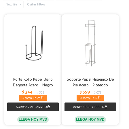
Quitar filtros
Metalife
Decoración
Accesorios
Mesas
Calefactores
Acolchados y Frazadas
Accesorios para el hogar
Muebles Infantiles
Fundas
Herramientas
Porta Rollo Papel Baño
Soporte Papel Higiénico De
Elegante Acero - Negro
Pie Acero - Plateado
$
244
$
559
$
329
$
679
25
17
LLEGA HOY MVD
LLEGA HOY MVD