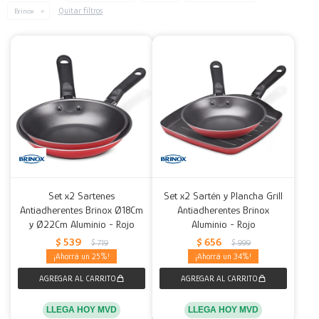
Quitar filtros
Brinox
Decoración
Accesorios
Mesas
Calefactores
Acolchados y Frazadas
Accesorios para el hogar
Muebles Infantiles
Fundas
Herramientas
Set x2 Sartenes
Set x2 Sartén y Plancha Grill
Antiadherentes Brinox Ø18Cm
Antiadherentes Brinox
y Ø22Cm Aluminio - Rojo
Aluminio - Rojo
$
539
$
656
$
719
$
999
25
34
LLEGA HOY MVD
LLEGA HOY MVD