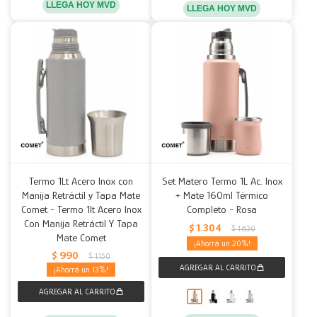
LLEGA HOY MVD
LLEGA HOY MVD
Termo 1Lt Acero Inox con
Set Matero Termo 1L Ac. Inox
Manija Retráctil y Tapa Mate
+ Mate 160ml Térmico
Comet - Termo 1lt Acero Inox
Completo - Rosa
Con Manija Retráctil Y Tapa
$
1.304
$
1.630
Mate Comet
20
$
990
$
1.150
13