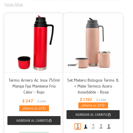
Quitar filtros
Decoración
Accesorios
Mesas
Calefactores
Acolchados y Frazadas
Accesorios para el hogar
Muebles Infantiles
Fundas
Herramientas
Termo Arriero Ac. Inox 750ml
Set Matero Bologna Termo 1L
Manija Fija Mantiene Frío
+ Mate Térmico Acero
Calor - Rojo
Inoxidable - Rosa
$
1.192
$
1.490
$
247
$
309
20
20