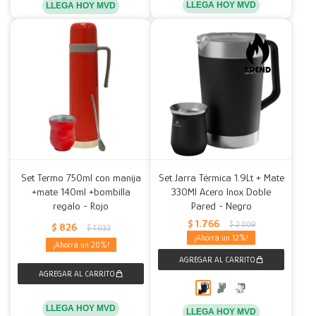
LLEGA HOY MVD
LLEGA HOY MVD
Set Termo 750ml con manija
Set Jarra Térmica 1.9Lt + Mate
+mate 140ml +bombilla
330Ml Acero Inox Doble
regalo - Rojo
Pared - Negro
$
1.766
$
2.009
$
826
$
1.033
12
20
LLEGA HOY MVD
LLEGA HOY MVD