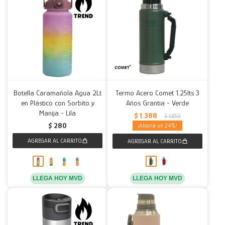
Botella Caramañola Agua 2Lt
Termo Acero Comet 1.25lts 3
en Plástico con Sorbito y
Años Grantia - Verde
Manija - Lila
$
1.388
$
1.850
$
280
24
LLEGA HOY MVD
LLEGA HOY MVD