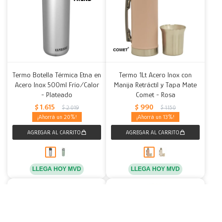
Termo Botella Térmica Etna en
Termo 1Lt Acero Inox con
Acero Inox 500ml Frío/Calor
Manija Retráctil y Tapa Mate
- Plateado
Comet - Rosa
$
1.615
$
990
$
2.019
$
1.150
20
13
LLEGA HOY MVD
LLEGA HOY MVD