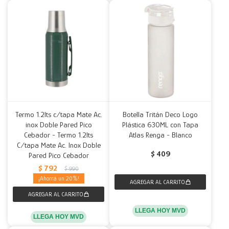
Termo 1.2lts c/tapa Mate Ac.
Botella Tritán Deco Logo
inox Doble Pared Pico
Plástica 630ML con Tapa
Cebador - Termo 1.2lts
Atlas Renga - Blanco
C/tapa Mate Ac. Inox Doble
$
409
Pared Pico Cebador
$
792
$
990
20
LLEGA HOY MVD
LLEGA HOY MVD