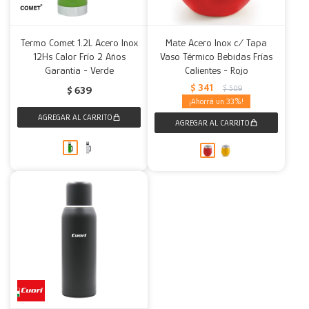
Termo Comet 1.2L Acero Inox
Mate Acero Inox c/ Tapa
12Hs Calor Frío 2 Años
Vaso Térmico Bebidas Frías
Garantía - Verde
Calientes - Rojo
$
341
$
509
$
639
33