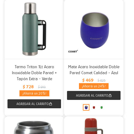
Termo Triton 1Lt Acero
Mate Acero Inoxidable Doble
Inoxidable Doble Pared +
Pared Comet Calidad - Azul
Tapón Extra - Verde
$
469
$
625
$
728
24
$
910
20