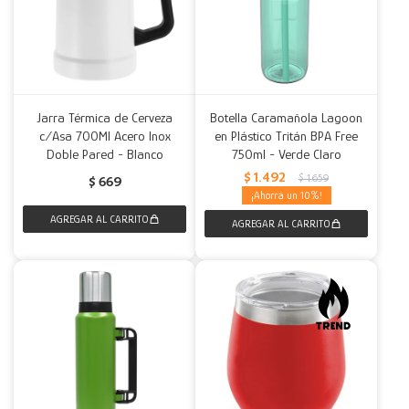
Jarra Térmica de Cerveza
Botella Caramañola Lagoon
c/Asa 700Ml Acero Inox
en Plástico Tritán BPA Free
Doble Pared - Blanco
750ml - Verde Claro
$
1.492
$
1.659
$
669
10