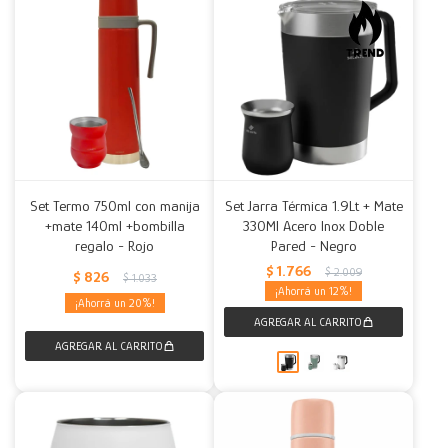
Set Termo 750ml con manija
Set Jarra Térmica 1.9Lt + Mate
+mate 140ml +bombilla
330Ml Acero Inox Doble
regalo - Rojo
Pared - Negro
$
1.766
$
2.009
$
826
$
1.033
12
20