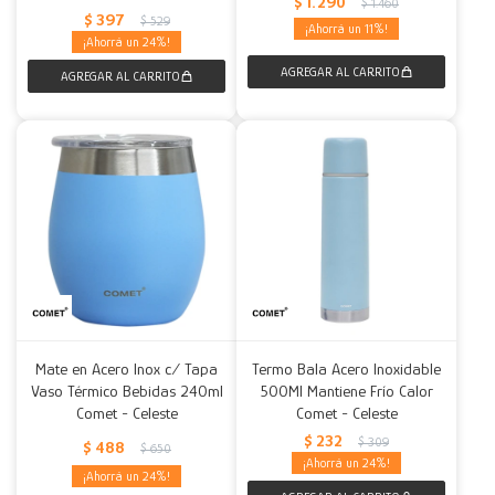
$
1.290
$
1.460
$
397
$
529
11
24
Mate en Acero Inox c/ Tapa
Termo Bala Acero Inoxidable
Vaso Térmico Bebidas 240ml
500Ml Mantiene Frío Calor
Comet - Celeste
Comet - Celeste
$
232
$
309
$
488
$
650
24
24