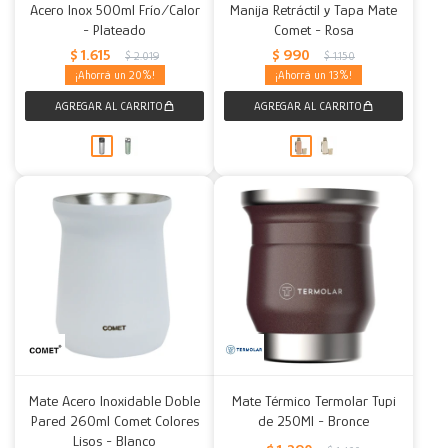
Acero Inox 500ml Frío/Calor
Manija Retráctil y Tapa Mate
- Plateado
Comet - Rosa
$
1.615
$
990
$
2.019
$
1.150
20
13
Mate Acero Inoxidable Doble
Mate Térmico Termolar Tupi
Pared 260ml Comet Colores
de 250Ml - Bronce
Lisos - Blanco