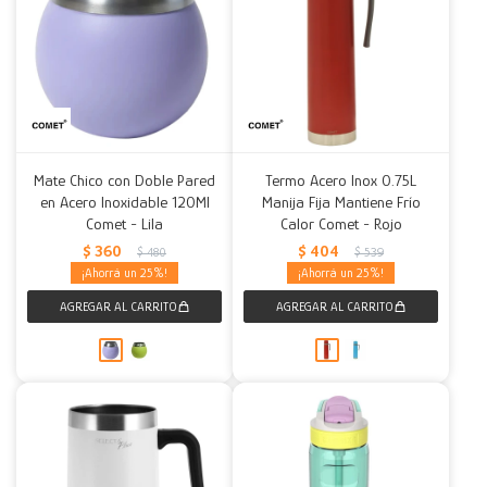
Mate Chico con Doble Pared
Termo Acero Inox 0.75L
en Acero Inoxidable 120Ml
Manija Fija Mantiene Frío
Comet - Lila
Calor Comet - Rojo
$
360
$
404
$
480
$
539
25
25