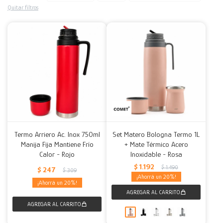
Quitar filtros
Decoración
Accesorios
Mesas
Calefactores
Acolchados y Frazadas
Accesorios para el hogar
Muebles Infantiles
Fundas
Herramientas
Termo Arriero Ac. Inox 750ml
Set Matero Bologna Termo 1L
Manija Fija Mantiene Frío
+ Mate Térmico Acero
Calor - Rojo
Inoxidable - Rosa
$
1.192
$
1.490
$
247
$
309
20
20