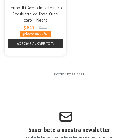
Termo 1Lt Acero Inox Térmico
Recubierto c/ Tapa Cuori
Ícaro - Negro
$
647
$
809
20
MOSTRANDO
33
DE
33
Suscríbete a nuestra newsletter
Recibe todas las novedades y ofertas de nuestra tienda.