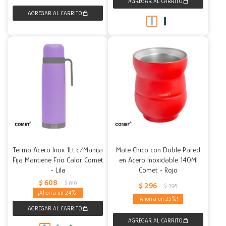
Termo Acero Inox 1Lt c/Manija
Mate Chico con Doble Pared
Fija Mantiene Frío Calor Comet
en Acero Inoxidable 140Ml
- Lila
Comet - Rojo
$
608
$
810
$
296
$
395
24
25