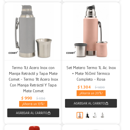
Termo 1Lt Acero Inox con
Set Matero Termo 1L Ac. Inox
Manija Retráctil y Tapa Mate
+ Mate 160ml Térmico
Comet - Termo 1lt Acero Inox
Completo - Rosa
Con Manija Retráctil Y Tapa
$
1.304
$
1.630
Mate Comet
20
$
990
$
1.150
13