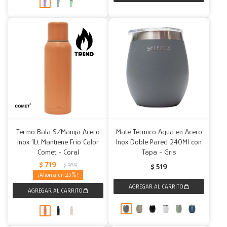
Termo Bala S/Manija Acero
Mate Térmico Aqua en Acero
Inox 1Lt Mantiene Frío Calor
Inox Doble Pared 240Ml con
Comet - Coral
Tapa - Gris
$
719
$
959
$
519
25