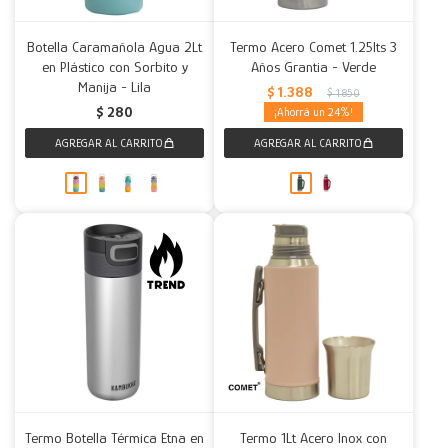
Botella Caramañola Agua 2Lt
Termo Acero Comet 1.25lts 3
en Plástico con Sorbito y
Años Grantia - Verde
Manija - Lila
$
1.388
$
1.850
$
280
24
Termo Botella Térmica Etna en
Termo 1Lt Acero Inox con