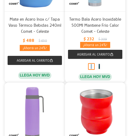
Mate en Acero Inox c/ Tapa
Termo Bala Acero Inoxidable
Vaso Térmico Bebidas 240ml
500Ml Mantiene Frío Calor
Comet - Celeste
Comet - Celeste
$
232
$
309
$
488
$
650
24
24
LLEGA HOY MVD
LLEGA HOY MVD