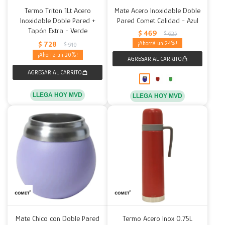
Termo Triton 1Lt Acero
Mate Acero Inoxidable Doble
Inoxidable Doble Pared +
Pared Comet Calidad - Azul
Tapón Extra - Verde
$
469
$
625
$
728
24
$
910
20
LLEGA HOY MVD
LLEGA HOY MVD
Mate Chico con Doble Pared
Termo Acero Inox 0.75L