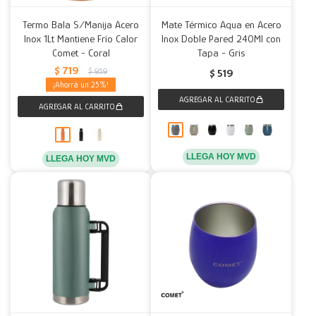
Termo Bala S/Manija Acero
Mate Térmico Aqua en Acero
Inox 1Lt Mantiene Frío Calor
Inox Doble Pared 240Ml con
Comet - Coral
Tapa - Gris
$
719
$
959
$
519
25
LLEGA HOY MVD
LLEGA HOY MVD