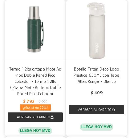
Termo 1.2lts c/tapa Mate Ac.
Botella Tritán Deco Logo
inox Doble Pared Pico
Plástica 630ML con Tapa
Cebador - Termo 1.2lts
Atlas Renga - Blanco
C/tapa Mate Ac. Inox Doble
$
409
Pared Pico Cebador
$
792
$
990
20
LLEGA HOY MVD
LLEGA HOY MVD