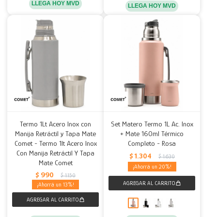
LLEGA HOY MVD
LLEGA HOY MVD
Termo 1Lt Acero Inox con
Set Matero Termo 1L Ac. Inox
Manija Retráctil y Tapa Mate
+ Mate 160ml Térmico
Comet - Termo 1lt Acero Inox
Completo - Rosa
Con Manija Retráctil Y Tapa
$
1.304
$
1.630
Mate Comet
20
$
990
$
1.150
13