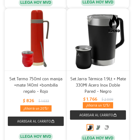
LLEGA HOY MVD
LLEGA HOY MVD
Set Termo 750ml con manija
Set Jarra Térmica 1.9Lt + Mate
+mate 140ml +bombilla
330Ml Acero Inox Doble
regalo - Rojo
Pared - Negro
$
1.766
$
2.009
$
826
$
1.033
12
20
LLEGA HOY MVD
LLEGA HOY MVD