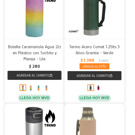
Botella Caramañola Agua 2Lt
Termo Acero Comet 1.25lts 3
en Plástico con Sorbito y
Años Grantia - Verde
Manija - Lila
$
1.388
$
1.850
$
280
24
LLEGA HOY MVD
LLEGA HOY MVD