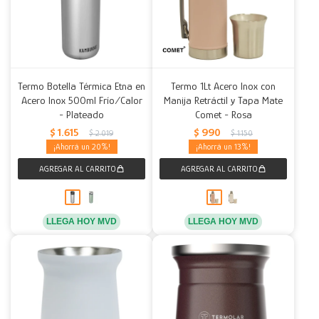
Termo Botella Térmica Etna en
Termo 1Lt Acero Inox con
Acero Inox 500ml Frío/Calor
Manija Retráctil y Tapa Mate
- Plateado
Comet - Rosa
$
1.615
$
990
$
2.019
$
1.150
20
13
LLEGA HOY MVD
LLEGA HOY MVD