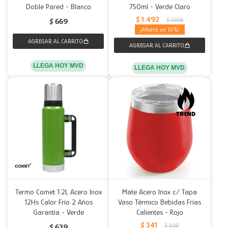
Doble Pared - Blanco
750ml - Verde Claro
$
1.492
$
1.659
$
669
10
LLEGA HOY MVD
LLEGA HOY MVD
Termo Comet 1.2L Acero Inox
Mate Acero Inox c/ Tapa
12Hs Calor Frío 2 Años
Vaso Térmico Bebidas Frías
Garantía - Verde
Calientes - Rojo
$
341
$
509
$
639