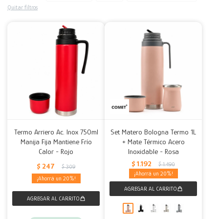
Quitar filtros
Decoración
Accesorios
Mesas
Calefactores
Acolchados y Frazadas
Accesorios para el hogar
Muebles Infantiles
Fundas
Herramientas
Termo Arriero Ac. Inox 750ml
Set Matero Bologna Termo 1L
Manija Fija Mantiene Frío
+ Mate Térmico Acero
Calor - Rojo
Inoxidable - Rosa
$
1.192
$
1.490
$
247
$
309
20
20