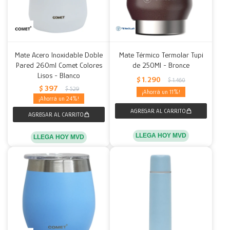
Mate Acero Inoxidable Doble
Mate Térmico Termolar Tupi
Pared 260ml Comet Colores
de 250Ml - Bronce
Lisos - Blanco
$
1.290
$
1.460
$
397
$
529
11
24
LLEGA HOY MVD
LLEGA HOY MVD