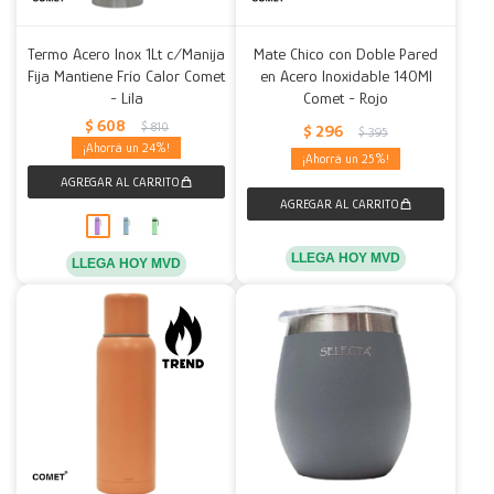
Termo Acero Inox 1Lt c/Manija
Mate Chico con Doble Pared
Fija Mantiene Frío Calor Comet
en Acero Inoxidable 140Ml
- Lila
Comet - Rojo
$
608
$
810
$
296
$
395
24
25
LLEGA HOY MVD
LLEGA HOY MVD