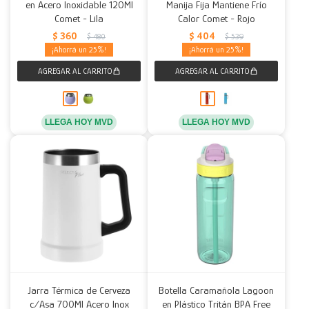
en Acero Inoxidable 120Ml
Manija Fija Mantiene Frío
Comet - Lila
Calor Comet - Rojo
$
360
$
404
$
480
$
539
25
25
LLEGA HOY MVD
LLEGA HOY MVD
Jarra Térmica de Cerveza
Botella Caramañola Lagoon
c/Asa 700Ml Acero Inox
en Plástico Tritán BPA Free