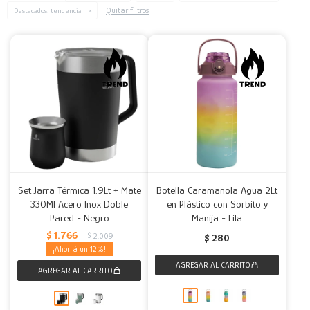
Quitar filtros
Destacados:
tendencia
Decoración
Accesorios
Mesas
Calefactores
Acolchados y Frazadas
Accesorios para el hogar
Muebles Infantiles
Fundas
Herramientas
Set Jarra Térmica 1.9Lt + Mate
Botella Caramañola Agua 2Lt
330Ml Acero Inox Doble
en Plástico con Sorbito y
Pared - Negro
Manija - Lila
$
1.766
$
2.009
$
280
12