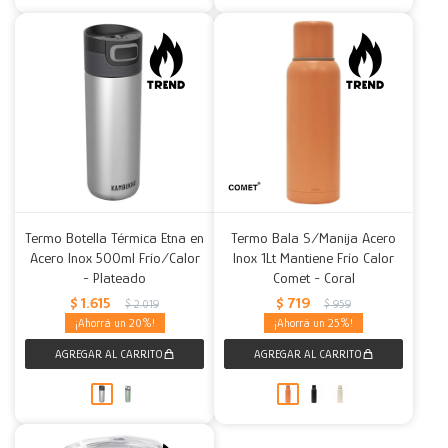
Termo Botella Térmica Etna en
Termo Bala S/Manija Acero
Acero Inox 500ml Frío/Calor
Inox 1Lt Mantiene Frío Calor
- Plateado
Comet - Coral
$
1.615
$
719
$
2.019
$
959
20
25