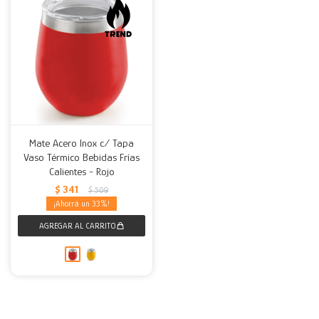
Mate Acero Inox c/ Tapa
Vaso Térmico Bebidas Frías
Calientes - Rojo
$
341
$
509
33