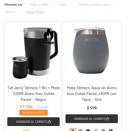
Filtrando por:
Hogar y Jardín
Bazar
Botellas, termos y mates
Decoración
Accesorios
Mesas
Calefactores
Acolchados y Frazadas
Quitar filtros
Selecta
Accesorios para el hogar
Muebles Infantiles
Fundas
Herramientas
Set Jarra Térmica 1.9Lt + Mate
Mate Térmico Aqua en Acero
330Ml Acero Inox Doble
Inox Doble Pared 240Ml con
Pared - Negro
Tapa - Gris
$
1.766
$
2.009
$
519
12