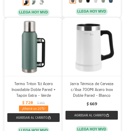
LLEGA HOY MVD
LLEGA HOY MVD
Termo Triton 1Lt Acero
Jarra Térmica de Cerveza
Inoxidable Doble Pared +
c/Asa 700Ml Acero Inox
Tapón Extra - Verde
Doble Pared - Blanco
$
728
$
910
$
669
20
LLEGA HOY MVD
LLEGA HOY MVD