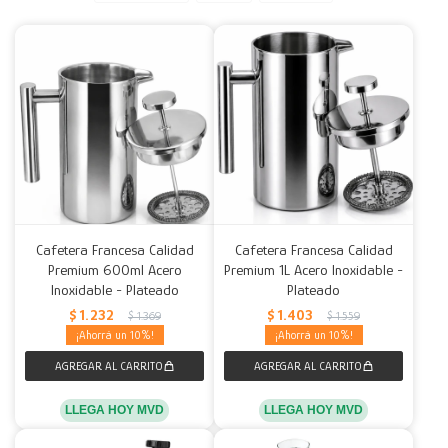
Decoración
Accesorios
Mesas
Calefactores
Acolchados y Frazadas
Accesorios para el hogar
Muebles Infantiles
Fundas
Herramientas
Cafetera Francesa Calidad
Cafetera Francesa Calidad
Premium 600ml Acero
Premium 1L Acero Inoxidable -
Inoxidable - Plateado
Plateado
$
1.232
$
1.403
$
1.369
$
1.559
10
10
LLEGA HOY MVD
LLEGA HOY MVD