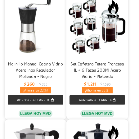
Molinillo Manual Cocina Vidrio
Set Cafetera Tetera Francesa
Acero Inox Regulador
1L + 6 Tazas 200Ml Acero
Molienda - Negro
Vidrio - Plateado
$
260
$
1.211
$
335
$
1.590
22
23
LLEGA HOY MVD
LLEGA HOY MVD