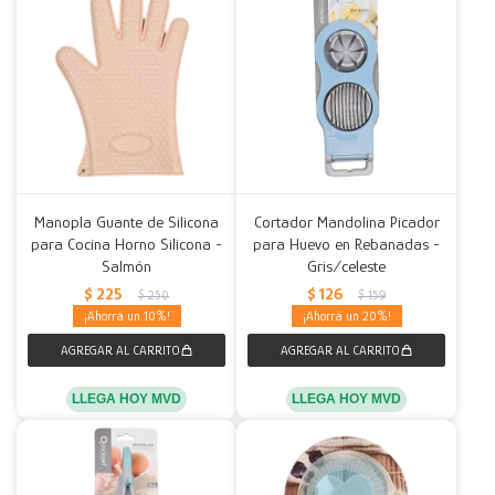
Manopla Guante de Silicona
Cortador Mandolina Picador
para Cocina Horno Silicona -
para Huevo en Rebanadas -
Salmón
Gris/celeste
$
225
$
126
$
250
$
159
10
20
LLEGA HOY MVD
LLEGA HOY MVD