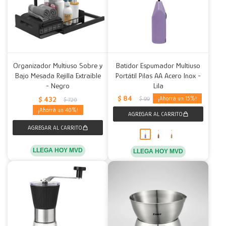
Organizador Multiuso Sobre y
Batidor Espumador Multiuso
Bajo Mesada Rejilla Extraíble
Portátil Pilas AA Acero Inox -
- Negro
Lila
$
84
$
432
15
$
99
$
720
40
LLEGA HOY MVD
LLEGA HOY MVD