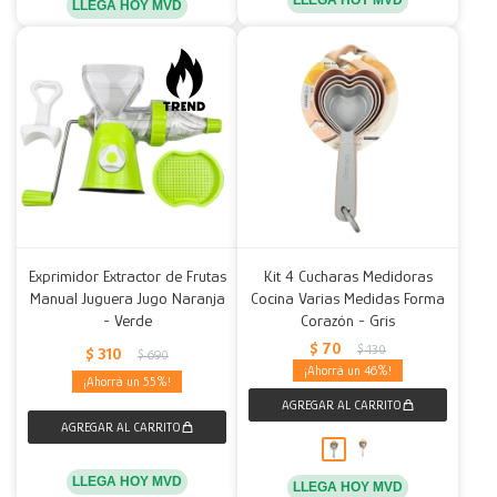
LLEGA HOY MVD
LLEGA HOY MVD
Exprimidor Extractor de Frutas
Kit 4 Cucharas Medidoras
Manual Juguera Jugo Naranja
Cocina Varias Medidas Forma
- Verde
Corazón - Gris
$
70
$
130
$
310
$
690
46
55
LLEGA HOY MVD
LLEGA HOY MVD