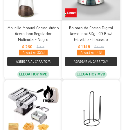
Molinillo Manual Cocina Vidrio
Balanza de Cocina Digital
Acero Inox Regulador
Acero Inox 5Kg LCD Bowl
Molienda - Negro
Extraíble - Plateado
$
260
$
1.148
$
335
$
1.349
22
14
LLEGA HOY MVD
LLEGA HOY MVD