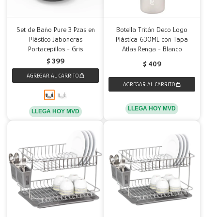
Set de Baño Pure 3 Pzas en
Botella Tritán Deco Logo
Plástico Jaboneras
Plástica 630ML con Tapa
Portacepillos - Gris
Atlas Renga - Blanco
$
399
$
409
LLEGA HOY MVD
LLEGA HOY MVD