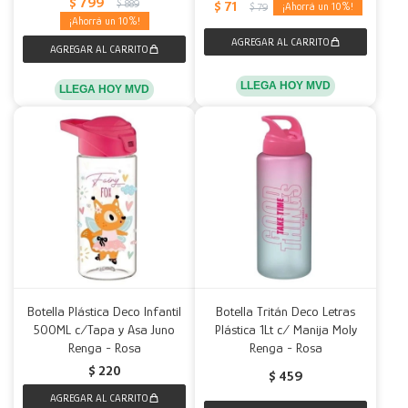
$
799
$
889
$
71
10
$
79
10
LLEGA HOY MVD
LLEGA HOY MVD
Botella Plástica Deco Infantil
Botella Tritán Deco Letras
500ML c/Tapa y Asa Juno
Plástica 1Lt c/ Manija Moly
Renga - Rosa
Renga - Rosa
$
220
$
459