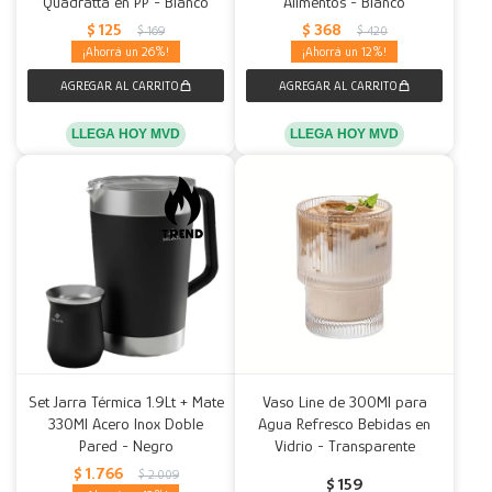
Quadratta en PP - Blanco
Alimentos - Blanco
$
125
$
368
$
169
$
420
26
12
LLEGA HOY MVD
LLEGA HOY MVD
Set Jarra Térmica 1.9Lt + Mate
Vaso Line de 300Ml para
330Ml Acero Inox Doble
Agua Refresco Bebidas en
Pared - Negro
Vidrio - Transparente
$
1.766
$
2.009
$
159