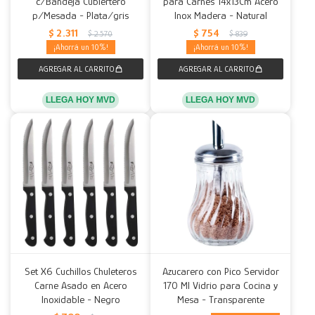
c/Bandeja Cubiertero
para Carnes 14x13Cm Acero
p/Mesada - Plata/gris
Inox Madera - Natural
$
2.311
$
754
$
2.570
$
839
10
10
LLEGA HOY MVD
LLEGA HOY MVD
Set X6 Cuchillos Chuleteros
Azucarero con Pico Servidor
Carne Asado en Acero
170 Ml Vidrio para Cocina y
Inoxidable - Negro
Mesa - Transparente