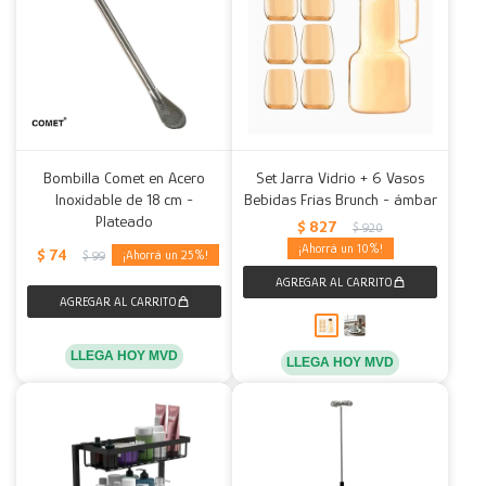
Bombilla Comet en Acero
Set Jarra Vidrio + 6 Vasos
Inoxidable de 18 cm -
Bebidas Frias Brunch - ámbar
Plateado
$
827
$
920
10
$
74
25
$
99
LLEGA HOY MVD
LLEGA HOY MVD