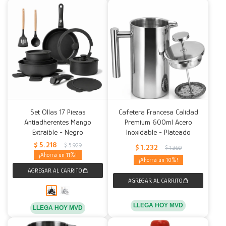
Set Ollas 17 Piezas
Cafetera Francesa Calidad
Antiadherentes Mango
Premium 600ml Acero
Extraible - Negro
Inoxidable - Plateado
$
5.218
$
5.929
$
1.232
$
1.369
11
10
LLEGA HOY MVD
LLEGA HOY MVD