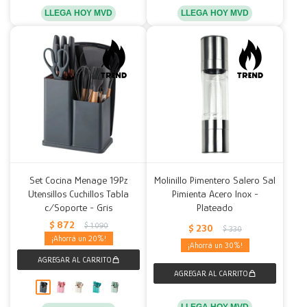
LLEGA HOY MVD
LLEGA HOY MVD
Set Cocina Menage 19Pz
Molinillo Pimentero Salero Sal
Utensillos Cuchillos Tabla
Pimienta Acero Inox -
c/Soporte - Gris
Plateado
$
872
$
1.090
$
230
$
330
20
30