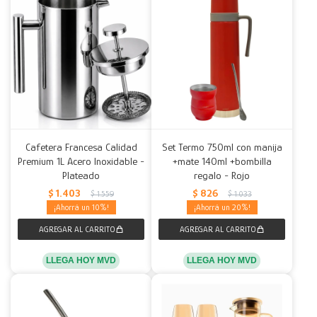
Cafetera Francesa Calidad
Set Termo 750ml con manija
Premium 1L Acero Inoxidable -
+mate 140ml +bombilla
Plateado
regalo - Rojo
$
1.403
$
826
$
1.559
$
1.033
10
20
LLEGA HOY MVD
LLEGA HOY MVD