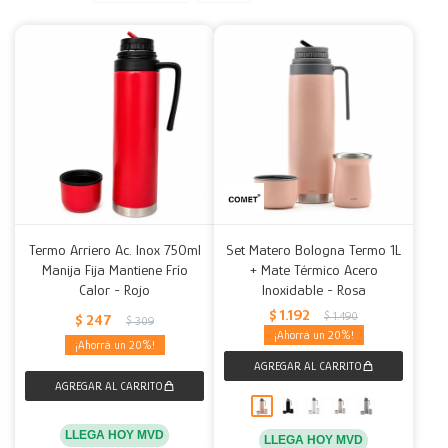
Decoración
Accesorios
Mesas
Calefactores
Acolchados y Frazadas
Accesorios para el hogar
Muebles Infantiles
Fundas
Herramientas
Termo Arriero Ac. Inox 750ml
Set Matero Bologna Termo 1L
Manija Fija Mantiene Frío
+ Mate Térmico Acero
Calor - Rojo
Inoxidable - Rosa
$
1.192
$
1.490
$
247
$
309
20
20
LLEGA HOY MVD
LLEGA HOY MVD