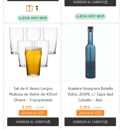
LLEGA HOY MVD
LLEGA HOY MVD
Set de 6 Vasos Largos
Aceitera Vinagrera Botella
Multiuso en Vidrio de 405ml
Vidrio 250ML c/ Tapa Azul
Ohana - Transparente
Cobalto - Azul
$
305
$
189
$
399
$
219
23
13