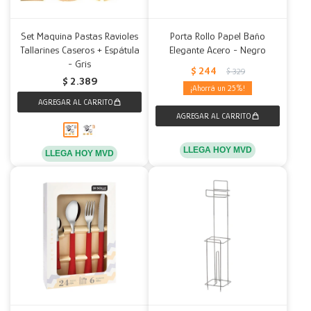
Set Maquina Pastas Ravioles
Porta Rollo Papel Baño
Tallarines Caseros + Espátula
Elegante Acero - Negro
- Gris
$
244
$
329
$
2.389
25
LLEGA HOY MVD
LLEGA HOY MVD