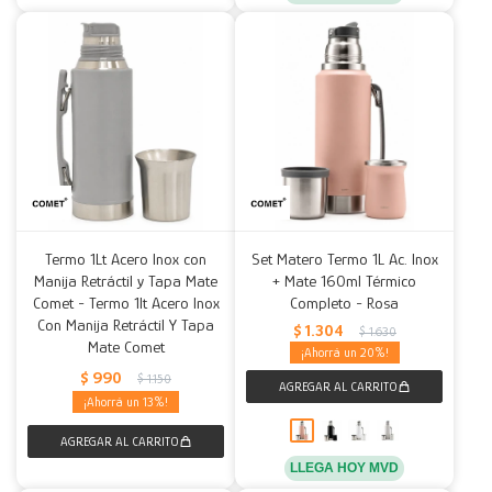
Termo 1Lt Acero Inox con
Set Matero Termo 1L Ac. Inox
Manija Retráctil y Tapa Mate
+ Mate 160ml Térmico
Comet - Termo 1lt Acero Inox
Completo - Rosa
Con Manija Retráctil Y Tapa
$
1.304
$
1.630
Mate Comet
20
$
990
$
1.150
13
LLEGA HOY MVD