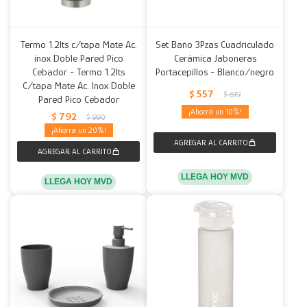
Termo 1.2lts c/tapa Mate Ac.
Set Baño 3Pzas Cuadriculado
inox Doble Pared Pico
Cerámica Jaboneras
Cebador - Termo 1.2lts
Portacepillos - Blanco/negro
C/tapa Mate Ac. Inox Doble
$
557
$
619
Pared Pico Cebador
10
$
792
$
990
20
LLEGA HOY MVD
LLEGA HOY MVD