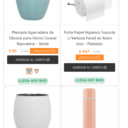
Manopla Agarradera de
Porta Papel Higiénico Soporte
Silicona para Horno Cocinar
c/Ventosa Pared en Acero
Repostería - Verde
Inox - Plateado
$
85
$
467
22
$
109
$
519
10
LLEGA HOY MVD
LLEGA HOY MVD