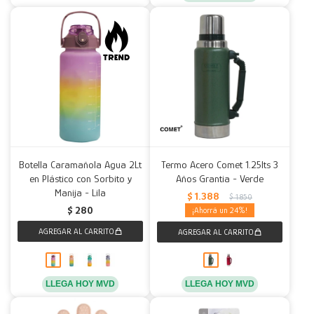
Botella Caramañola Agua 2Lt
Termo Acero Comet 1.25lts 3
en Plástico con Sorbito y
Años Grantia - Verde
Manija - Lila
$
1.388
$
1.850
$
280
24
LLEGA HOY MVD
LLEGA HOY MVD