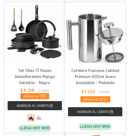
Set Ollas 17 Piezas
Cafetera Francesa Calidad
Antiadherentes Mango
Premium 600ml Acero
Extraible - Negro
Inoxidable - Plateado
$
5.218
$
5.929
$
1.232
$
1.369
11
10
LLEGA HOY MVD
LLEGA HOY MVD