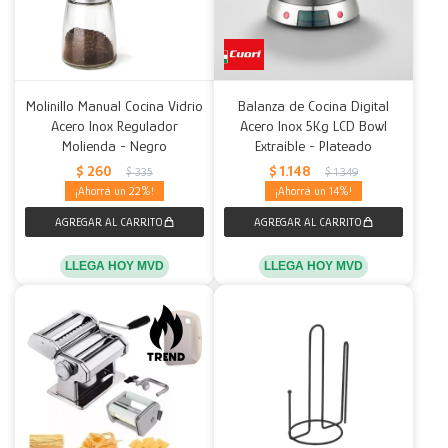
Molinillo Manual Cocina Vidrio
Balanza de Cocina Digital
Acero Inox Regulador
Acero Inox 5Kg LCD Bowl
Molienda - Negro
Extraíble - Plateado
$
260
$
1.148
$
335
$
1.349
22
14
LLEGA HOY MVD
LLEGA HOY MVD