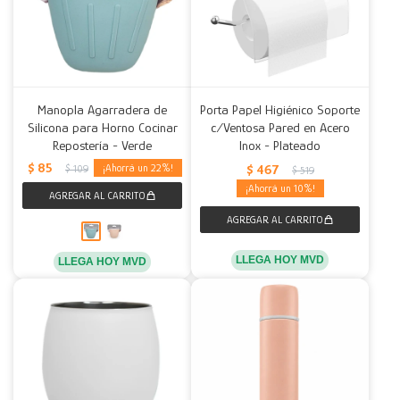
Manopla Agarradera de
Porta Papel Higiénico Soporte
Silicona para Horno Cocinar
c/Ventosa Pared en Acero
Repostería - Verde
Inox - Plateado
$
85
$
467
22
$
109
$
519
10
LLEGA HOY MVD
LLEGA HOY MVD