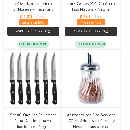
c/Bandeja Cubiertero
para Carnes 14x13Cm Acero
p/Mesada - Plata/gris
Inox Madera - Natural
$
2.311
$
754
$
2.570
$
839
10
10
LLEGA HOY MVD
LLEGA HOY MVD
Set X6 Cuchillos Chuleteros
Azucarero con Pico Servidor
Carne Asado en Acero
170 Ml Vidrio para Cocina y
Inoxidable - Negro
Mesa - Transparente