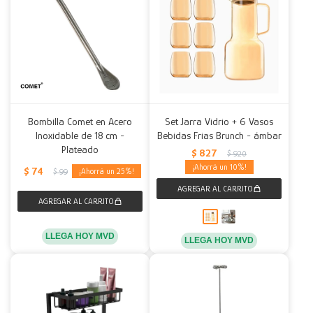
Bombilla Comet en Acero
Set Jarra Vidrio + 6 Vasos
Inoxidable de 18 cm -
Bebidas Frias Brunch - ámbar
Plateado
$
827
$
920
10
$
74
25
$
99
LLEGA HOY MVD
LLEGA HOY MVD