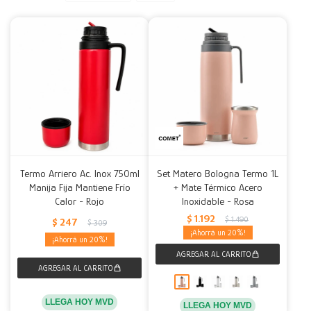
Decoración
Accesorios
Mesas
Calefactores
Acolchados y Frazadas
Accesorios para el hogar
Muebles Infantiles
Fundas
Herramientas
Termo Arriero Ac. Inox 750ml
Set Matero Bologna Termo 1L
Manija Fija Mantiene Frío
+ Mate Térmico Acero
Calor - Rojo
Inoxidable - Rosa
$
1.192
$
1.490
$
247
$
309
20
20
LLEGA HOY MVD
LLEGA HOY MVD