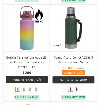
LLEGA HOY MVD
Botella Caramañola Agua 2Lt
Termo Acero Comet 1.25lts 3
en Plástico con Sorbito y
Años Grantia - Verde
Manija - Lila
$
1.388
$
1.850
$
280
24
LLEGA HOY MVD
LLEGA HOY MVD