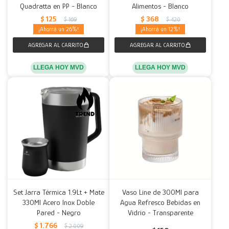
Quadratta en PP - Blanco
Alimentos - Blanco
$
125
$
368
$
169
$
420
26
12
LLEGA HOY MVD
LLEGA HOY MVD
Set Jarra Térmica 1.9Lt + Mate
Vaso Line de 300Ml para
330Ml Acero Inox Doble
Agua Refresco Bebidas en
Pared - Negro
Vidrio - Transparente
$
1.766
$
2.009