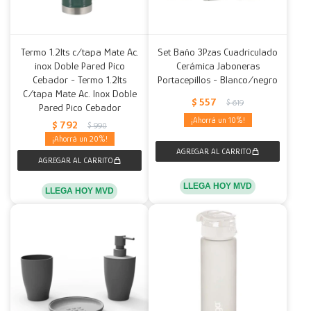
Termo 1.2lts c/tapa Mate Ac.
Set Baño 3Pzas Cuadriculado
inox Doble Pared Pico
Cerámica Jaboneras
Cebador - Termo 1.2lts
Portacepillos - Blanco/negro
C/tapa Mate Ac. Inox Doble
$
557
$
619
Pared Pico Cebador
10
$
792
$
990
20
LLEGA HOY MVD
LLEGA HOY MVD