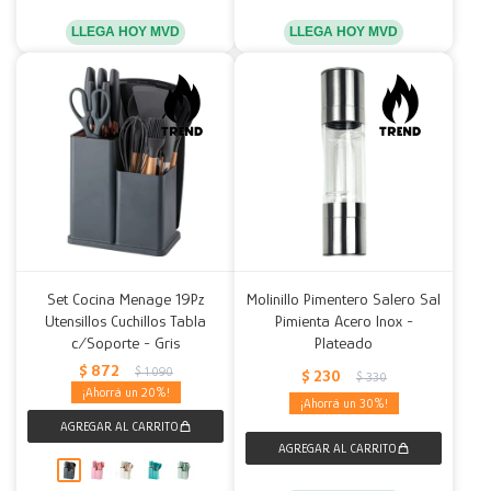
LLEGA HOY MVD
LLEGA HOY MVD
Set Cocina Menage 19Pz
Molinillo Pimentero Salero Sal
Utensillos Cuchillos Tabla
Pimienta Acero Inox -
c/Soporte - Gris
Plateado
$
872
$
1.090
$
230
$
330
20
30