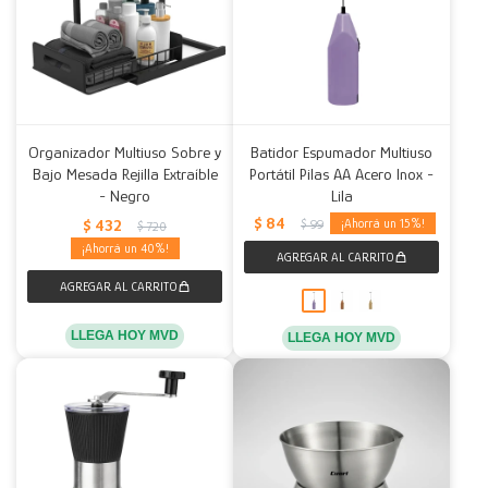
Organizador Multiuso Sobre y
Batidor Espumador Multiuso
Bajo Mesada Rejilla Extraíble
Portátil Pilas AA Acero Inox -
- Negro
Lila
$
84
$
432
15
$
99
$
720
40
LLEGA HOY MVD
LLEGA HOY MVD