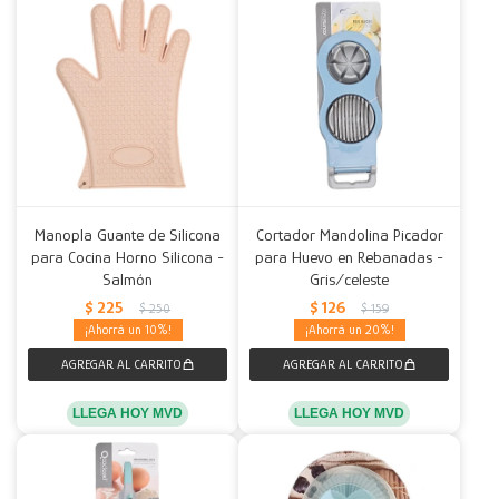
Manopla Guante de Silicona
Cortador Mandolina Picador
para Cocina Horno Silicona -
para Huevo en Rebanadas -
Salmón
Gris/celeste
$
225
$
126
$
250
$
159
10
20
LLEGA HOY MVD
LLEGA HOY MVD