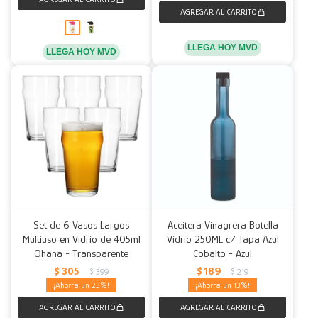
LLEGA HOY MVD
LLEGA HOY MVD
Set de 6 Vasos Largos
Aceitera Vinagrera Botella
Multiuso en Vidrio de 405ml
Vidrio 250ML c/ Tapa Azul
Ohana - Transparente
Cobalto - Azul
$
305
$
189
$
399
$
219
23
13