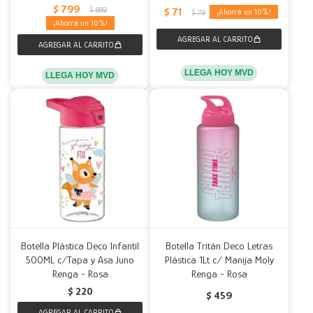
$
799
$
889
$
71
10
$
79
10
LLEGA HOY MVD
LLEGA HOY MVD
Botella Plástica Deco Infantil
Botella Tritán Deco Letras
500ML c/Tapa y Asa Juno
Plástica 1Lt c/ Manija Moly
Renga - Rosa
Renga - Rosa
$
220
$
459