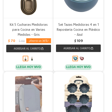
Kit 5 Cucharas Medidoras
Set Tazas Medidoras 4 en 1
para Cocina en Varias
Repostería Cocina en Plástico
Medidas - Gris
- Azul
$
70
$
109
36
$
110
LLEGA HOY MVD
LLEGA HOY MVD