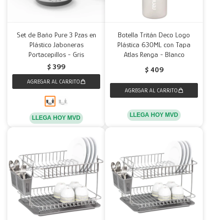
Set de Baño Pure 3 Pzas en
Botella Tritán Deco Logo
Plástico Jaboneras
Plástica 630ML con Tapa
Portacepillos - Gris
Atlas Renga - Blanco
$
399
$
409
LLEGA HOY MVD
LLEGA HOY MVD