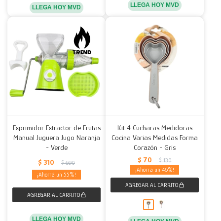
LLEGA HOY MVD
LLEGA HOY MVD
Exprimidor Extractor de Frutas
Kit 4 Cucharas Medidoras
Manual Juguera Jugo Naranja
Cocina Varias Medidas Forma
- Verde
Corazón - Gris
$
70
$
130
$
310
$
690
46
55
LLEGA HOY MVD