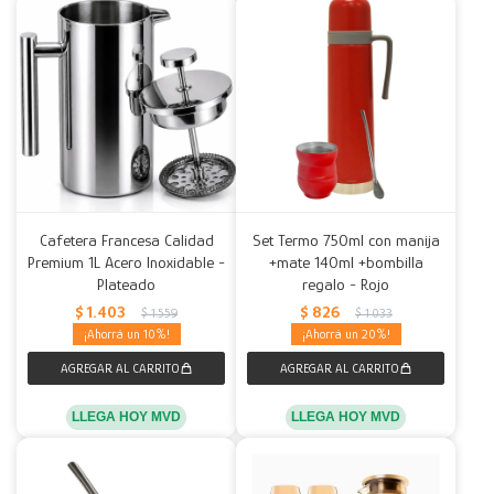
Cafetera Francesa Calidad
Set Termo 750ml con manija
Premium 1L Acero Inoxidable -
+mate 140ml +bombilla
Plateado
regalo - Rojo
$
1.403
$
826
$
1.559
$
1.033
10
20
LLEGA HOY MVD
LLEGA HOY MVD