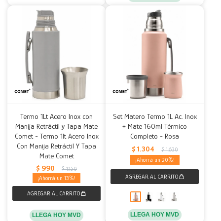
Termo 1Lt Acero Inox con
Set Matero Termo 1L Ac. Inox
Manija Retráctil y Tapa Mate
+ Mate 160ml Térmico
Comet - Termo 1lt Acero Inox
Completo - Rosa
Con Manija Retráctil Y Tapa
$
1.304
$
1.630
Mate Comet
20
$
990
$
1.150
13
LLEGA HOY MVD
LLEGA HOY MVD