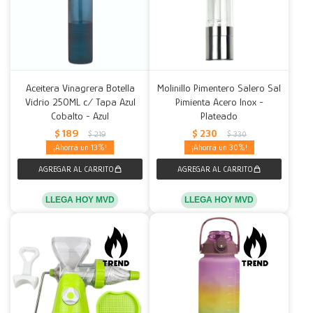
Aceitera Vinagrera Botella
Molinillo Pimentero Salero Sal
Vidrio 250ML c/ Tapa Azul
Pimienta Acero Inox -
Cobalto - Azul
Plateado
$
189
$
230
$
219
$
330
13
30
LLEGA HOY MVD
LLEGA HOY MVD