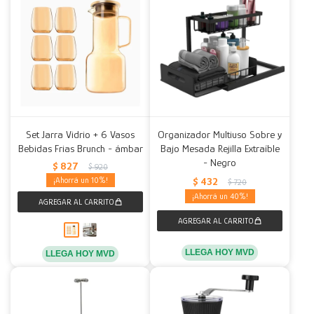
Set Jarra Vidrio + 6 Vasos
Organizador Multiuso Sobre y
Bebidas Frias Brunch - ámbar
Bajo Mesada Rejilla Extraíble
- Negro
$
827
$
920
$
432
10
$
720
40
LLEGA HOY MVD
LLEGA HOY MVD