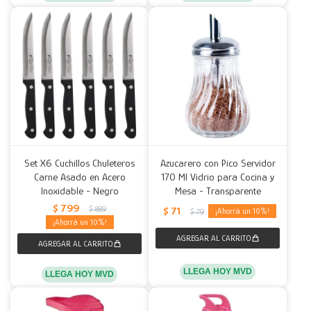
Set X6 Cuchillos Chuleteros
Azucarero con Pico Servidor
Carne Asado en Acero
170 Ml Vidrio para Cocina y
Inoxidable - Negro
Mesa - Transparente
$
799
$
889
$
71
10
$
79
10
LLEGA HOY MVD
LLEGA HOY MVD