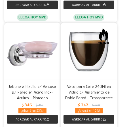
LLEGA HOY MVD
LLEGA HOY MVD
Jabonera Platillo c/ Ventosa
Vaso para Café 240Ml en
p/ Pared en Acero Inox-
Vidrio c/ Aislamiento de
Acrílico - Plateado
Doble Pared - Transparente
$
346
$
242
$
455
$
269
23
10