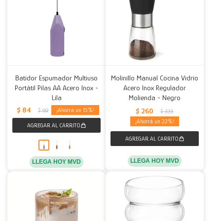
Batidor Espumador Multiuso
Molinillo Manual Cocina Vidrio
Portátil Pilas AA Acero Inox -
Acero Inox Regulador
Lila
Molienda - Negro
$
84
$
260
15
$
99
$
335
22
LLEGA HOY MVD
LLEGA HOY MVD