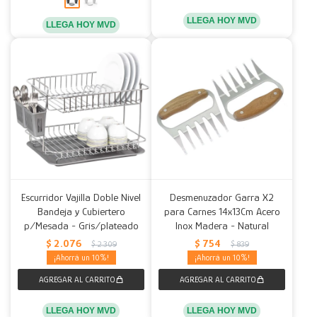
LLEGA HOY MVD
LLEGA HOY MVD
Escurridor Vajilla Doble Nivel
Desmenuzador Garra X2
Bandeja y Cubiertero
para Carnes 14x13Cm Acero
p/Mesada - Gris/plateado
Inox Madera - Natural
$
2.076
$
754
$
2.309
$
839
10
10
LLEGA HOY MVD
LLEGA HOY MVD