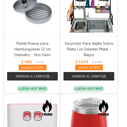
Molde Prensa para
Escurridor Para Vajilla Sobre
Hamburguesas 12 cm
Pileta Con Estantes Metal -
Diametro - Gris Claro
Negro
$
486
$
1.674
$
540
$
3.990
10
58
LLEGA HOY MVD
LLEGA HOY MVD