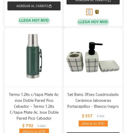
LLEGA HOY MVD
LLEGA HOY MVD
Termo 1.2lts c/tapa Mate Ac.
Set Baño 3Pzas Cuadriculado
inox Doble Pared Pico
Cerámica Jaboneras
Cebador - Termo 1.2lts
Portacepillos - Blanco/negro
C/tapa Mate Ac. Inox Doble
$
557
$
619
Pared Pico Cebador
10
$
792
$
990
20