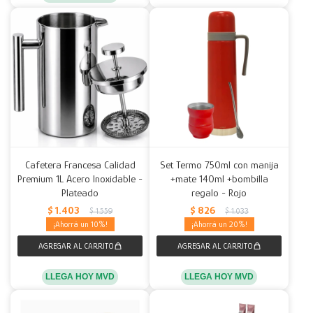
Cafetera Francesa Calidad
Set Termo 750ml con manija
Premium 1L Acero Inoxidable -
+mate 140ml +bombilla
Plateado
regalo - Rojo
$
1.403
$
826
$
1.559
$
1.033
10
20
LLEGA HOY MVD
LLEGA HOY MVD