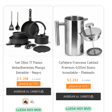
Decoración
Accesorios
Mesas
Calefactores
Acolchados y Frazadas
Accesorios para el hogar
Muebles Infantiles
Fundas
Herramientas
Set Ollas 17 Piezas
Cafetera Francesa Calidad
Antiadherentes Mango
Premium 600ml Acero
Extraible - Negro
Inoxidable - Plateado
$
5.218
$
5.929
$
1.232
$
1.369
11
10
LLEGA HOY MVD
LLEGA HOY MVD