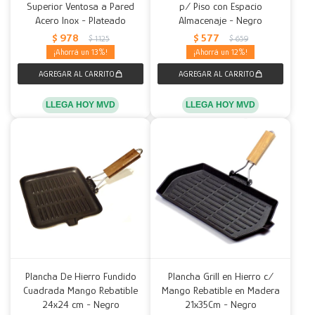
Superior Ventosa a Pared
p/ Piso con Espacio
Acero Inox - Plateado
Almacenaje - Negro
$
978
$
577
$
1.125
$
659
13
12
LLEGA HOY MVD
LLEGA HOY MVD
Plancha De Hierro Fundido
Plancha Grill en Hierro c/
Cuadrada Mango Rebatible
Mango Rebatible en Madera
24x24 cm - Negro
21x35Cm - Negro