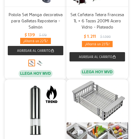
Pistola Set Manga decorativa
Set Cafetera Tetera Francesa
para Galletas Repostería -
1L + 6 Tazas 200Ml Acero
Salmón
Vidrio - Plateado
$
139
$
179
$
1.211
$
1.590
22
23
LLEGA HOY MVD
LLEGA HOY MVD