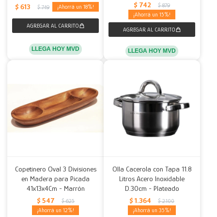
$
742
$
879
$
613
18
$
749
15
LLEGA HOY MVD
LLEGA HOY MVD
Copetinero Oval 3 Divisiones
Olla Cacerola con Tapa 11.8
en Madera para Picada
Litros Acero Inoxidable
41x13x4Cm - Marrón
D.30cm - Plateado
$
547
$
1.364
$
625
$
2.100
12
35