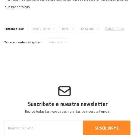
nuestro catálogo.
Decoración
Accesorios
Mesas
Calefactores
Acolchados y Frazadas
Accesorios para el hogar
Muebles Infantiles
Fundas
Quitar filtros
Filtrando por:
Hogar y Jardín
Bazar
Kaisa villa
Herramientas
Te recomendamos quitar:
Kaisa villa
Suscríbete a nuestra newsletter
Recibe todas las novedades y ofertas de nuestra tienda.
SUSCRIBIRME