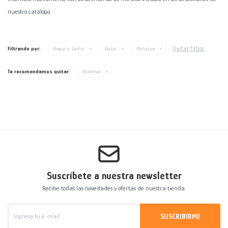
nuestro catálogo.
Decoración
Accesorios
Mesas
Calefactores
Acolchados y Frazadas
Accesorios para el hogar
Muebles Infantiles
Fundas
Quitar filtros
Filtrando por:
Hogar y Jardín
Bazar
Panelux
Herramientas
Te recomendamos quitar:
Panelux
Suscríbete a nuestra newsletter
Recibe todas las novedades y ofertas de nuestra tienda.
SUSCRIBIRME