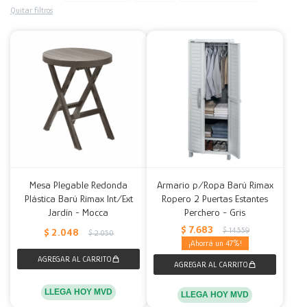
Quitar filtros
Decoración
Accesorios
Mesas
Calefactores
Acolchados y Frazadas
Accesorios para el hogar
Muebles Infantiles
Fundas
Herramientas
Mesa Plegable Redonda
Armario p/Ropa Barú Rimax
Plástica Barú Rimax Int/Ext
Ropero 2 Puertas Estantes
Jardín - Mocca
Perchero - Gris
$
7.683
$
14.559
$
2.048
$
2.050
47
LLEGA HOY MVD
LLEGA HOY MVD