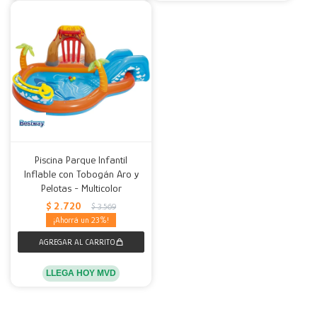
Piscina Parque Infantil
Inflable con Tobogán Aro y
Pelotas - Multicolor
$
2.720
$
3.569
23
LLEGA HOY MVD