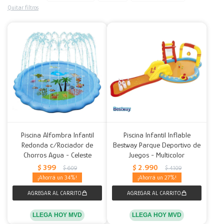
Quitar filtros
Decoración
Accesorios
Mesas
Calefactores
Acolchados y Frazadas
Accesorios para el hogar
Muebles Infantiles
Fundas
Herramientas
Piscina Alfombra Infantil
Piscina Infantil Inflable
Redonda c/Rociador de
Bestway Parque Deportivo de
Chorros Agua - Celeste
Juegos - Multicolor
$
399
$
2.990
$
609
$
4.109
34
27
LLEGA HOY MVD
LLEGA HOY MVD