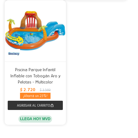
Piscina Parque Infantil
Inflable con Tobogán Aro y
Pelotas - Multicolor
$
2.720
$
3.569
23
LLEGA HOY MVD