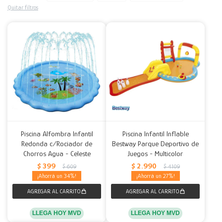
Quitar filtros
Decoración
Accesorios
Mesas
Calefactores
Acolchados y Frazadas
Accesorios para el hogar
Muebles Infantiles
Fundas
Herramientas
Piscina Alfombra Infantil
Piscina Infantil Inflable
Redonda c/Rociador de
Bestway Parque Deportivo de
Chorros Agua - Celeste
Juegos - Multicolor
$
399
$
2.990
$
609
$
4.109
34
27
LLEGA HOY MVD
LLEGA HOY MVD