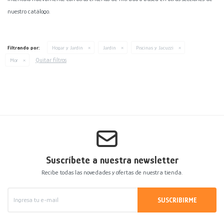
nuestro catálogo.
Decoración
Accesorios
Mesas
Calefactores
Acolchados y Frazadas
Accesorios para el hogar
Muebles Infantiles
Fundas
Filtrando por:
Hogar y Jardín
Jardín
Piscinas y Jacuzzi
Quitar filtros
Mor
Herramientas
Suscríbete a nuestra newsletter
Recibe todas las novedades y ofertas de nuestra tienda.
SUSCRIBIRME