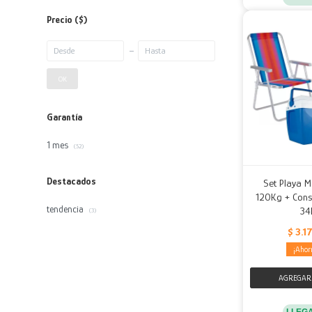
Precio
($)
OK
Garantía
1 mes
(52)
Destacados
Set Playa M
120Kg + Cons
tendencia
34
(3)
$
3.1
LLEG