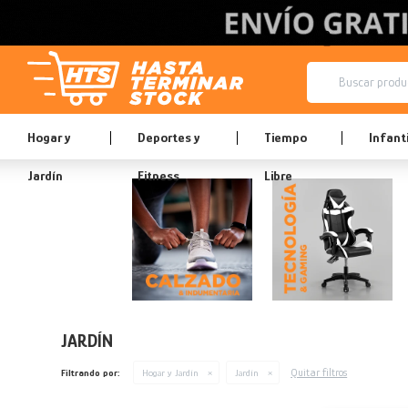
Hogar y
Deportes y
Tiempo
Infanti
Jardín
Fitness
Libre
JARDÍN
Quitar filtros
Filtrando por:
Hogar y Jardín
Jardín