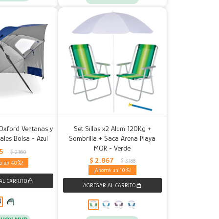
 Oxford Ventanas y
Set Sillas x2 Alum 120Kg +
rales Bolsa - Azul
Sombrilla + Saca Arena Playa
MOR - Verde
95
$
2.160
$
2.867
$
3.188
40
10