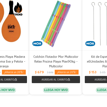
enis Playa Madera
Colchón Flotador Mor Multicolor
Kit de Esp
ma Eva y Pelota -
Relax Piscina Playa Max90kg -
x6Unidades Ac
aranja
Multicolor
Pl
$
679
$
153
20
20
9
$
849
$
175
A HOY MVD
LLEGA HOY MVD
LLEGA