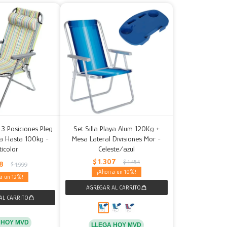
e 3 Posiciones Pleg
Set Silla Playa Alum 120Kg +
a Hasta 100kg -
Mesa Lateral Divisiones Mor -
ticolor
Celeste/azul
$
1.307
$
1.454
58
$
1.999
10
12
 HOY MVD
LLEGA HOY MVD