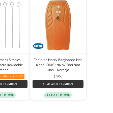
etones Simples
Tabla de Morey Bodyboard Mor
ero Inoxidable -
Aloha 100x54cm p/ Barrenar
ateado
Olas - Naranja
$
965
12
LLEGA HOY MVD
 HOY MVD