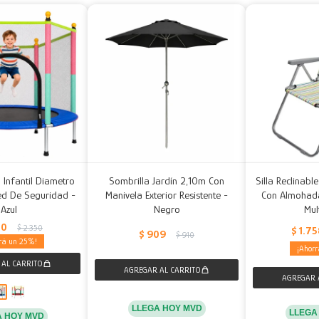
 Infantil Diametro
Sombrilla Jardín 2,10m Con
Silla Reclinabl
d De Seguridad -
Manivela Exterior Resistente -
Con Almohad
Azul
Negro
Mul
50
$
2.350
$
1.7
$
909
$
910
25
LLEGA HOY MVD
LLEGA
A HOY MVD