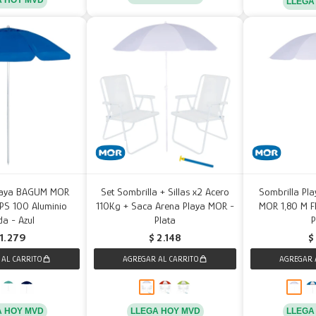
LLEGA
Playa BAGUM MOR
Set Sombrilla + Sillas x2 Acero
Sombrilla Pla
FPS 100 Aluminio
110Kg + Saca Arena Playa MOR -
MOR 1,80 M F
a - Azul
Plata
P
1.279
$
2.148
$
A HOY MVD
LLEGA HOY MVD
LLEGA