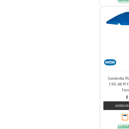
Sombrilla 
1,90 Alt M 
Fund
$
LLEG