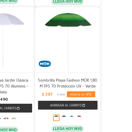
 HOY MVD
LLEGA HOY MVD
ya Jardin Clásica
Sombrilla Playa Fashion MOR 1,80
PS 70 Aluminio -
M FPS 70 Protección UV - Verde
lata
$
397
18
$
490
490
LLEGA HOY MVD
 HOY MVD