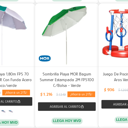
aya 1,80m FPS 70
Sombrilla Playa MOR Bagum
Juego De Pisci
OR Con Funda Acero
Summer Estampada 2M FPS100
Aros Ve
nco/verde
C/Bolsa - Verde
$
936
$
1.20
21
9
$
1.216
21
$
1.549
LLEGA
LLEGA HOY MVD
A HOY MVD