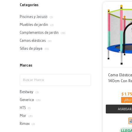
Categorías
Piscinas y Jacuzzi
(3)
Muebles de jardín
(2)
Complementos de jardín
(30)
Camas elásticas
(4)
Sillas de playa
(13)
Marcas
Cama Elástica
140cm Con Re
Bestway
(3)
$
1.7
Generica
(25)
HTS
(1)
Mor
(21)
Rimax
(2)
LLEG