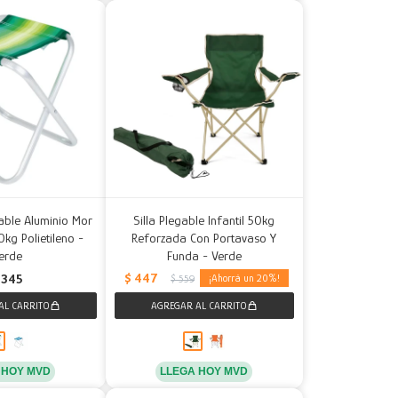
able Aluminio Mor
Silla Plegable Infantil 50kg
kg Polietileno -
Reforzada Con Portavaso Y
erde
Funda - Verde
$
447
345
20
$
559
 HOY MVD
LLEGA HOY MVD