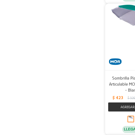
Sombrilla Pl
Articulable M
- Bla
$
423
$
53
LLEG