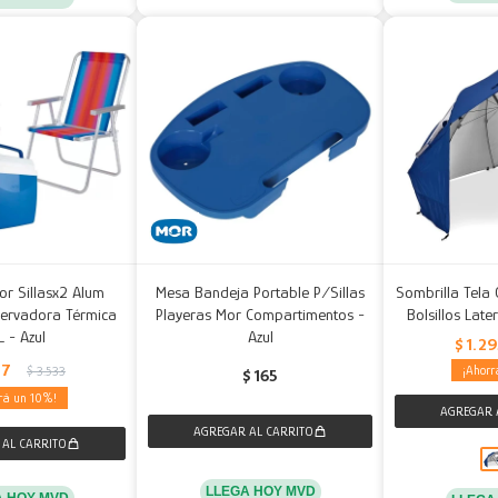
or Sillasx2 Alum
Mesa Bandeja Portable P/Sillas
Sombrilla Tela
ervadora Térmica
Playeras Mor Compartimentos -
Bolsillos Late
L - Azul
Azul
$
1.2
77
$
3.533
$
165
10
LLEGA HOY MVD
A HOY MVD