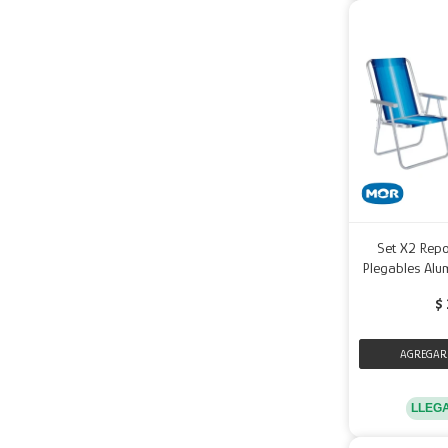
Set X2 Repo
Plegables Alu
$
LLEG