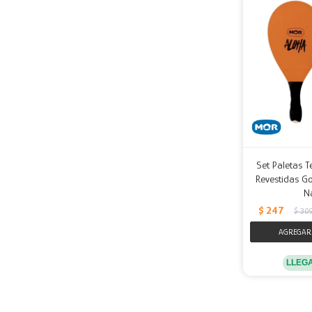
Set Paletas T
Revestidas Go
N
$
247
$
30
LLEG