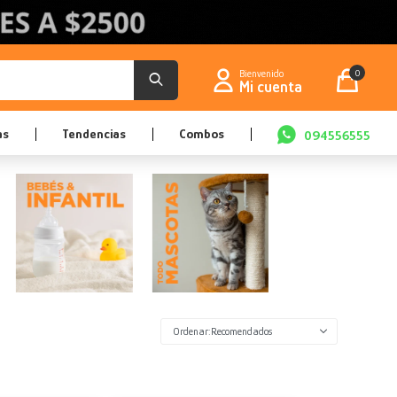
0
as
Tendencias
Combos
094556555
Recomendados