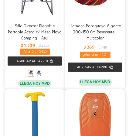
Silla Director Plegable
Hamaca Paraguaya Gigante
Portable Acero c/ Mesa Playa
200x150 Cm Resistente -
Camping - Azul
Multicolor
$
1.239
$
1.879
$
269
$
449
34
40
LLEGA HOY MVD
LLEGA HOY MVD