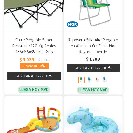
Catre Plegable Super
Reposera Silla Alta Plegable
Resistente 120 Kg Reales
en Aluminio Conforto Mor
186x66x35 Cm - Gris
Rayada - Verde
$
1.289
$
3.039
$
3.380
10
LLEGA HOY MVD
LLEGA HOY MVD