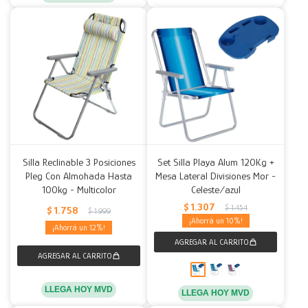
Silla Reclinable 3 Posiciones
Set Silla Playa Alum 120Kg +
Pleg Con Almohada Hasta
Mesa Lateral Divisiones Mor -
100kg - Multicolor
Celeste/azul
$
1.307
$
1.454
$
1.758
$
1.999
10
12
LLEGA HOY MVD
LLEGA HOY MVD