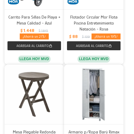
Carrito Para Sillas De Playa +
Flotador Circular Mor Flota
Mesa Calidad - Azul
Piscina Entretenimiento
Natación - Rosa
$
1.448
$
1.845
$
88
21
19
$
109
LLEGA HOY MVD
LLEGA HOY MVD
Mesa Plegable Redonda
Armario p/Ropa Barú Rimax