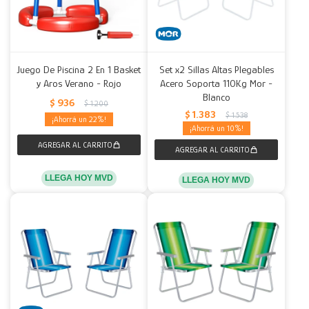
Juego De Piscina 2 En 1 Basket
Set x2 Sillas Altas Plegables
y Aros Verano - Rojo
Acero Soporta 110Kg Mor -
Blanco
$
936
$
1.200
$
1.383
$
1.538
22
10
LLEGA HOY MVD
LLEGA HOY MVD