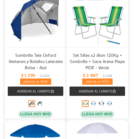
Sombrilla Tela Oxford
Set Sillas x2 Alum 120Kg +
Ventanas y Bolsillos Laterales
Sombrilla + Saca Arena Playa
Bolsa - Azul
MOR - Verde
$
1.295
$
2.867
$
2.160
$
3.188
40
10
LLEGA HOY MVD
LLEGA HOY MVD