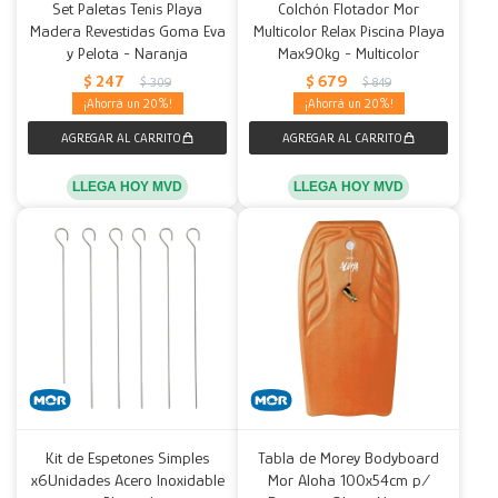
Set Paletas Tenis Playa
Colchón Flotador Mor
Madera Revestidas Goma Eva
Multicolor Relax Piscina Playa
y Pelota - Naranja
Max90kg - Multicolor
$
247
$
679
$
309
$
849
20
20
LLEGA HOY MVD
LLEGA HOY MVD
Kit de Espetones Simples
Tabla de Morey Bodyboard
x6Unidades Acero Inoxidable
Mor Aloha 100x54cm p/