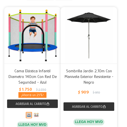
Decoración
Accesorios
Mesas
Calefactores
Acolchados y Frazadas
Accesorios para el hogar
Muebles Infantiles
Fundas
Herramientas
Cama Elástica Infantil
Sombrilla Jardín 2,10m Con
Diametro 140cm Con Red De
Manivela Exterior Resistente -
Seguridad - Azul
Negro
$
1.750
$
2.350
$
909
$
910
25
LLEGA HOY MVD
LLEGA HOY MVD