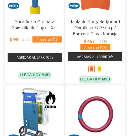
Saca Arena Mor para
Tabla de Morey Bodyboard
Sombrilla de Playa - Azul
Mor Aloha 57x35cm p/
Barrenar Olas - Naranja
$
99
17
$
120
$
467
$
519
10
LLEGA HOY MVD
LLEGA HOY MVD