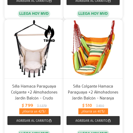
LLEGA HOY MVD
LLEGA HOY MVD
Silla Hamaca Paraguaya
Silla Colgante Hamaca
Colgante +2 Almohadones
Paraguaya +2 Almohadones
Jardín Balcón - Crudo
Jardín Balcón - Naranja
$
799
$
510
$
1.379
$
850
42
40