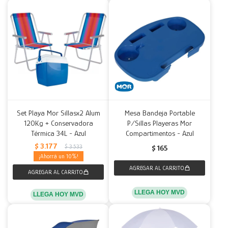
Set Playa Mor Sillasx2 Alum
Mesa Bandeja Portable
120Kg + Conservadora
P/Sillas Playeras Mor
Térmica 34L - Azul
Compartimentos - Azul
$
3.177
$
3.533
$
165
10
LLEGA HOY MVD
LLEGA HOY MVD