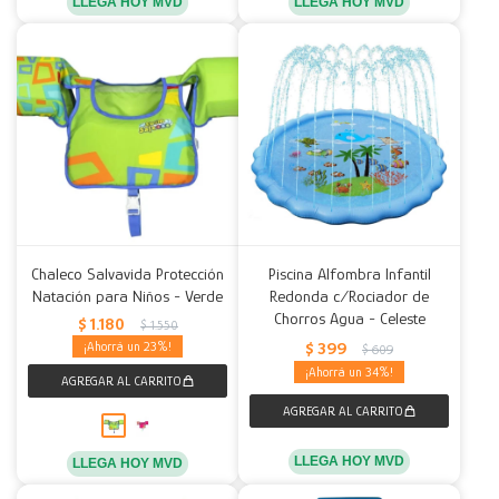
LLEGA HOY MVD
LLEGA HOY MVD
Chaleco Salvavida Protección
Piscina Alfombra Infantil
Natación para Niños - Verde
Redonda c/Rociador de
Chorros Agua - Celeste
$
1.180
$
1.550
$
399
23
$
609
34
LLEGA HOY MVD
LLEGA HOY MVD