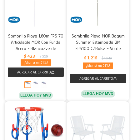
Sombrilla Playa 1,80m FPS 70
Sombrilla Playa MOR Bagum
Articulable MOR Con Funda
Summer Estampada 2M
Acero - Blanco/verde
FPS100 C/Bolsa - Verde
$
423
$
539
$
1.216
$
1.549
21
21
LLEGA HOY MVD
LLEGA HOY MVD