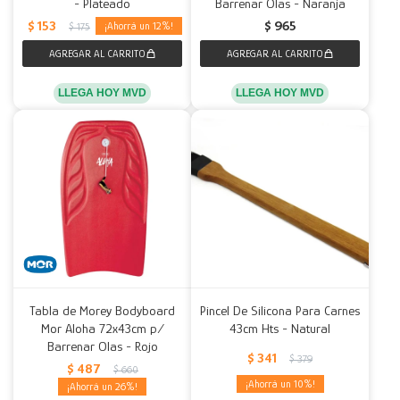
- Plateado
Barrenar Olas - Naranja
$
153
$
965
12
$
175
LLEGA HOY MVD
LLEGA HOY MVD
Tabla de Morey Bodyboard
Pincel De Silicona Para Carnes
Mor Aloha 72x43cm p/
43cm Hts - Natural
Barrenar Olas - Rojo
$
341
$
379
$
487
$
660
10
26