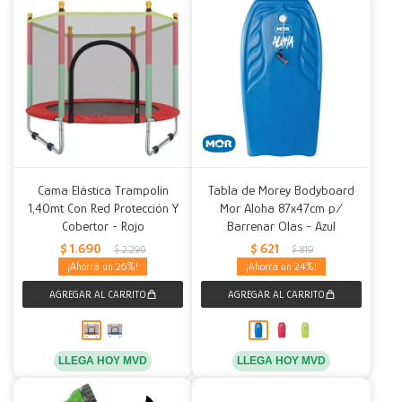
Cama Elástica Trampolín
Tabla de Morey Bodyboard
1,40mt Con Red Protección Y
Mor Aloha 87x47cm p/
Cobertor - Rojo
Barrenar Olas - Azul
$
1.690
$
621
$
2.290
$
819
26
24
LLEGA HOY MVD
LLEGA HOY MVD