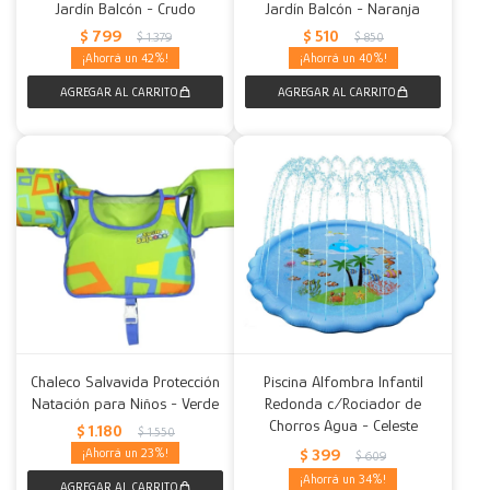
Jardín Balcón - Crudo
Jardín Balcón - Naranja
$
799
$
510
$
1.379
$
850
42
40
Chaleco Salvavida Protección
Piscina Alfombra Infantil
Natación para Niños - Verde
Redonda c/Rociador de
Chorros Agua - Celeste
$
1.180
$
1.550
23
$
399
$
609
34