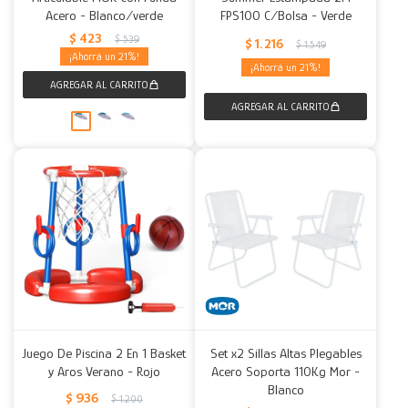
Acero - Blanco/verde
FPS100 C/Bolsa - Verde
$
423
$
539
$
1.216
$
1.549
21
21
Juego De Piscina 2 En 1 Basket
Set x2 Sillas Altas Plegables
y Aros Verano - Rojo
Acero Soporta 110Kg Mor -
Blanco
$
936
$
1.200