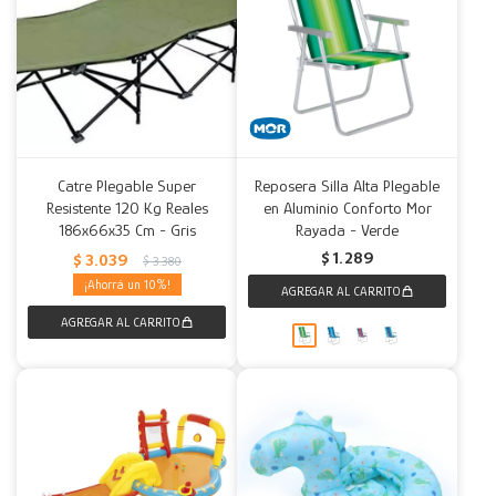
Catre Plegable Super
Reposera Silla Alta Plegable
Resistente 120 Kg Reales
en Aluminio Conforto Mor
186x66x35 Cm - Gris
Rayada - Verde
$
1.289
$
3.039
$
3.380
10