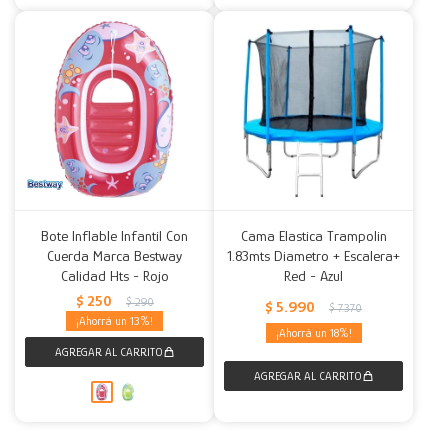
Bote Inflable Infantil Con
Cama Elastica Trampolin
Cuerda Marca Bestway
1.83mts Diametro + Escalera+
Calidad Hts - Rojo
Red - Azul
$
250
$
290
$
5.990
$
7.370
13
18