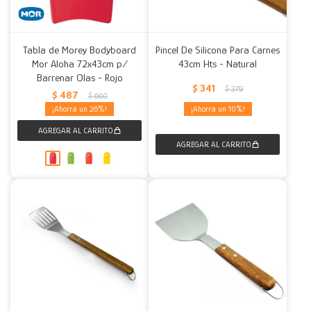
Tabla de Morey Bodyboard
Pincel De Silicona Para Carnes
Mor Aloha 72x43cm p/
43cm Hts - Natural
Barrenar Olas - Rojo
$
341
$
379
$
487
$
660
26
10