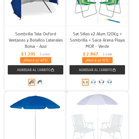
Sombrilla Tela Oxford
Set Sillas x2 Alum 120Kg +
Ventanas y Bolsillos Laterales
Sombrilla + Saca Arena Playa
Bolsa - Azul
MOR - Verde
$
1.295
$
2.867
$
2.160
$
3.188
40
10