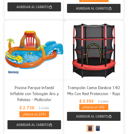
Piscina Parque Infantil
Trampolin Cama Elastica 1.40
Inflable con Tobogán Aro y
Mts Con Red Proteccion - Rojo
Pelotas - Multicolor
$
3.392
$
3.990
$
2.720
14
$
3.569
23