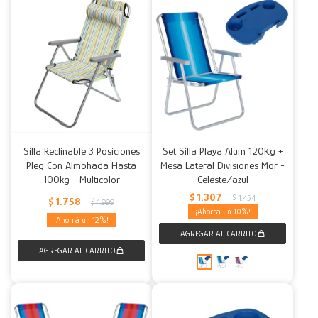
Silla Reclinable 3 Posiciones
Set Silla Playa Alum 120Kg +
Pleg Con Almohada Hasta
Mesa Lateral Divisiones Mor -
100kg - Multicolor
Celeste/azul
$
1.307
$
1.454
$
1.758
$
1.999
10
12