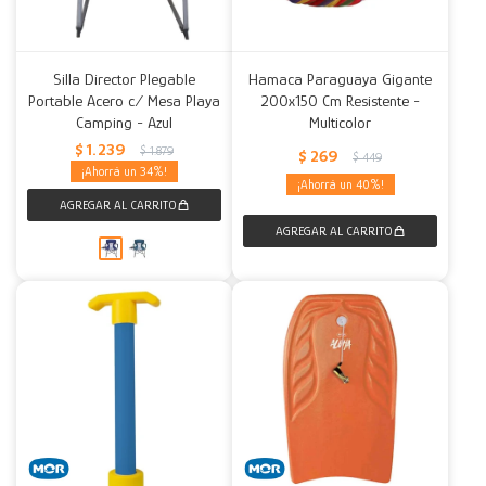
Silla Director Plegable
Hamaca Paraguaya Gigante
Portable Acero c/ Mesa Playa
200x150 Cm Resistente -
Camping - Azul
Multicolor
$
1.239
$
1.879
$
269
$
449
34
40