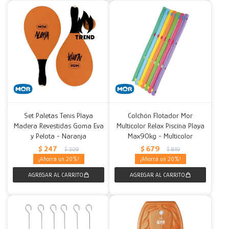
Set Paletas Tenis Playa
Colchón Flotador Mor
Madera Revestidas Goma Eva
Multicolor Relax Piscina Playa
y Pelota - Naranja
Max90kg - Multicolor
$
247
$
679
$
309
$
849
20
20