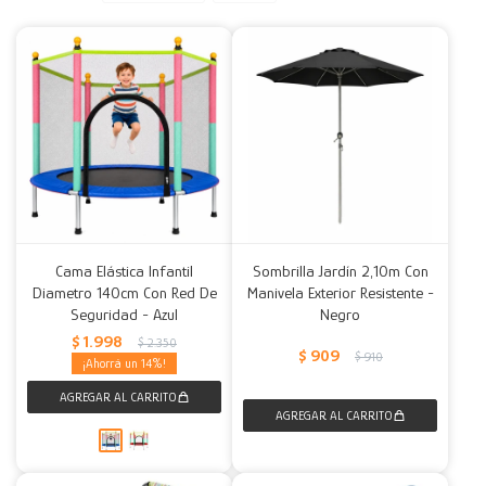
Decoración
Accesorios
Mesas
Calefactores
Acolchados y Frazadas
Accesorios para el hogar
Muebles Infantiles
Fundas
Herramientas
Cama Elástica Infantil
Sombrilla Jardín 2,10m Con
Diametro 140cm Con Red De
Manivela Exterior Resistente -
Seguridad - Azul
Negro
$
1.998
$
2.350
$
909
$
910
14