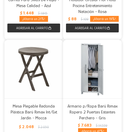
Mesa Calidad - Azul
Piscina Entretenimiento
Natación - Rosa
$
1.448
$
1.845
$
88
21
19
$
109
Mesa Plegable Redonda
Armario p/Ropa Barú Rimax
Plástica Barú Rimax Int/Ext
Ropero 2 Puertas Estantes
Jardín - Mocca
Perchero - Gris
$
7.683
$
14.559
$
2.048
$
2.050
47