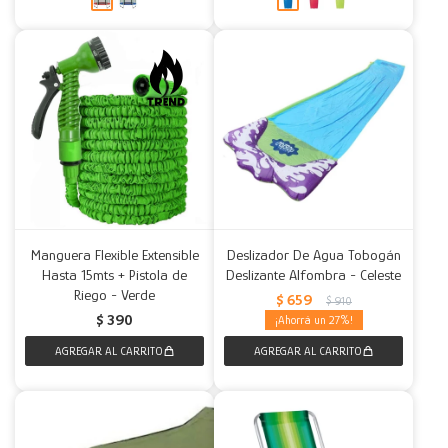
Manguera Flexible Extensible
Deslizador De Agua Tobogán
Hasta 15mts + Pistola de
Deslizante Alfombra - Celeste
Riego - Verde
$
659
$
910
$
390
27