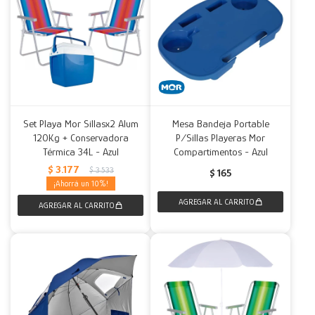
Set Playa Mor Sillasx2 Alum
Mesa Bandeja Portable
120Kg + Conservadora
P/Sillas Playeras Mor
Térmica 34L - Azul
Compartimentos - Azul
$
3.177
$
3.533
$
165
10