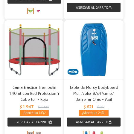
Cama Elástica Trampolín
Tabla de Morey Bodyboard
1,40mt Con Red Protección Y
Mor Aloha 87x47cm p/
Cobertor - Rojo
Barrenar Olas - Azul
$
1.947
$
621
$
2.290
$
819
14
24