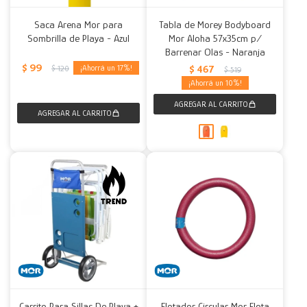
Saca Arena Mor para
Tabla de Morey Bodyboard
Sombrilla de Playa - Azul
Mor Aloha 57x35cm p/
Barrenar Olas - Naranja
$
99
17
$
467
$
120
$
519
10
Carrito Para Sillas De Playa +
Flotador Circular Mor Flota