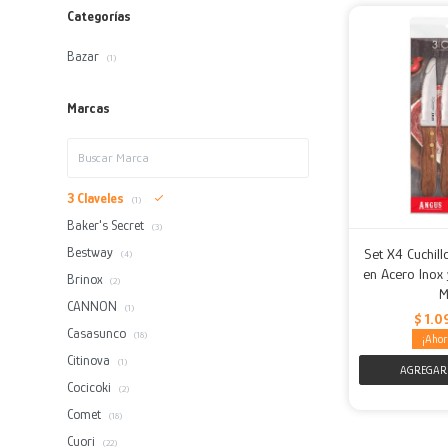
Categorías
Bazar
(1)
Marcas
3 Claveles
(1)
Baker's Secret
(3)
Bestway
Set X4 Cuchil
(4)
en Acero Inox
Brinox
(2)
M
CANNON
(1)
$
1.0
Casasunco
(18)
Citinova
(1)
Cocicoki
(2)
Comet
(18)
Cuori
(22)