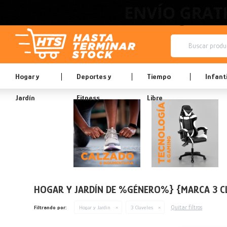
Hogar y
Deportes y
Tiempo
Infanti
Jardín
Fitness
Libre
HOGAR Y JARDÍN DE %GÉNERO%} {MARCA 3 C
Quitar filtros
Filtrando por:
Hogar y Jardín
3 Claveles