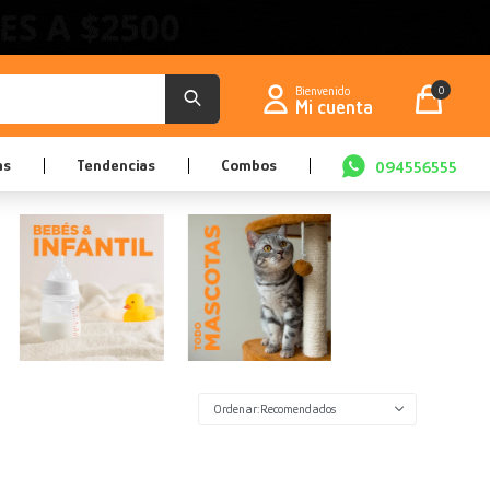
0
as
Tendencias
Combos
094556555
Recomendados