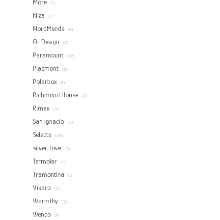
More
(1)
Niza
(1)
NordMende
(1)
Or Design
(2)
Paramount
(32)
Plasmont
(1)
Polarbox
(1)
Richmond House
(2)
Rimax
(3)
San ignacio
(5)
Selecta
(46)
silver-love
(2)
Termolar
(1)
Tramontina
(2)
Vikaro
(3)
Warmthy
(2)
Wenco
(1)