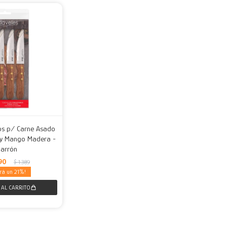
los p/ Carne Asado
 y Mango Madera -
arrón
90
$
1.389
21