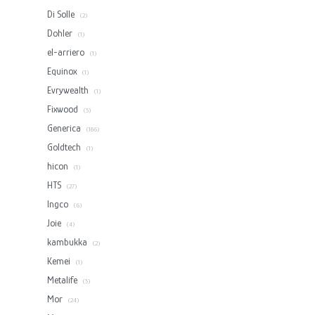
Di Solle
(2)
Dohler
(1)
el-arriero
(1)
Equinox
(1)
Evrywealth
(1)
Fixwood
(5)
Generica
(186)
Goldtech
(1)
hicon
(1)
HTS
(27)
Ingco
(6)
Joie
(4)
kambukka
(2)
Kemei
(1)
Metalife
(5)
Mor
(24)