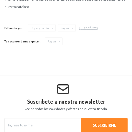
nuestro catálogo.
Decoración
Accesorios
Mesas
Calefactores
Acolchados y Frazadas
Accesorios para el hogar
Muebles Infantiles
Fundas
Quitar filtros
Filtrando por:
Hogar y Jardín
Rayen
Herramientas
Te recomendamos quitar:
Rayen
Suscríbete a nuestra newsletter
Recibe todas las novedades y ofertas de nuestra tienda.
SUSCRIBIRME