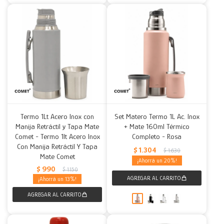
Termo 1Lt Acero Inox con
Set Matero Termo 1L Ac. Inox
Manija Retráctil y Tapa Mate
+ Mate 160ml Térmico
Comet - Termo 1lt Acero Inox
Completo - Rosa
Con Manija Retráctil Y Tapa
$
1.304
$
1.630
Mate Comet
20
$
990
$
1.150
13