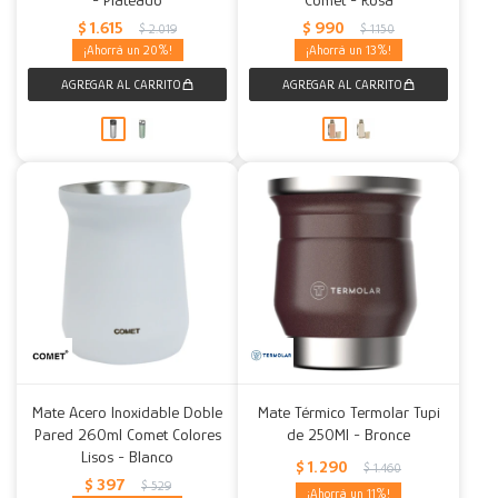
$
1.615
$
990
$
2.019
$
1.150
20
13
Mate Acero Inoxidable Doble
Mate Térmico Termolar Tupi
Pared 260ml Comet Colores
de 250Ml - Bronce
Lisos - Blanco
$
1.290
$
1.460
$
397
$
529
11