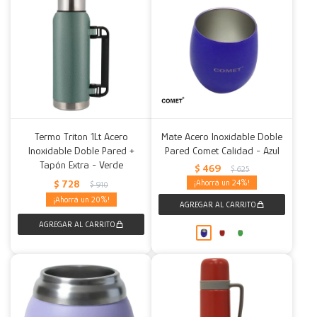
Termo Triton 1Lt Acero
Mate Acero Inoxidable Doble
Inoxidable Doble Pared +
Pared Comet Calidad - Azul
Tapón Extra - Verde
$
469
$
625
$
728
24
$
910
20