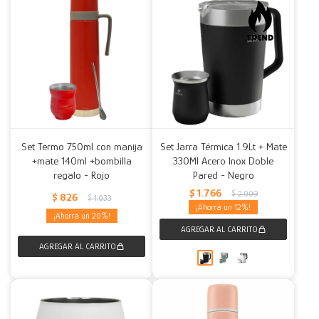
Set Termo 750ml con manija
Set Jarra Térmica 1.9Lt + Mate
+mate 140ml +bombilla
330Ml Acero Inox Doble
regalo - Rojo
Pared - Negro
$
1.766
$
2.009
$
826
$
1.033
12
20