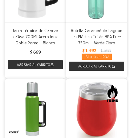
Jarra Térmica de Cerveza
Botella Caramañola Lagoon
c/Asa 700Ml Acero Inox
en Plástico Tritán BPA Free
Doble Pared - Blanco
750ml - Verde Claro
$
1.492
$
1.659
$
669
10