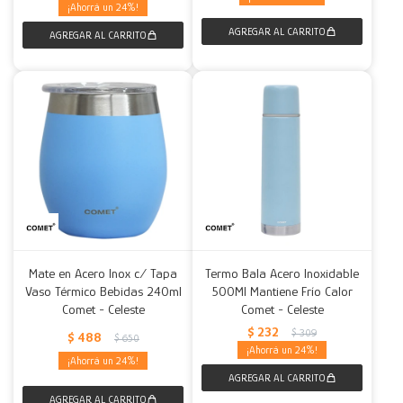
24
Mate en Acero Inox c/ Tapa
Termo Bala Acero Inoxidable
Vaso Térmico Bebidas 240ml
500Ml Mantiene Frío Calor
Comet - Celeste
Comet - Celeste
$
232
$
309
$
488
$
650
24
24