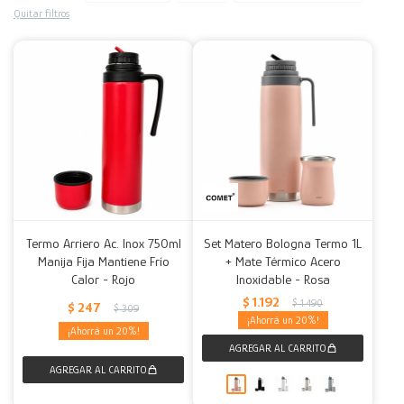
Quitar filtros
Decoración
Accesorios
Mesas
Calefactores
Acolchados y Frazadas
Accesorios para el hogar
Muebles Infantiles
Fundas
Herramientas
Termo Arriero Ac. Inox 750ml
Set Matero Bologna Termo 1L
Manija Fija Mantiene Frío
+ Mate Térmico Acero
Calor - Rojo
Inoxidable - Rosa
$
1.192
$
1.490
$
247
$
309
20
20