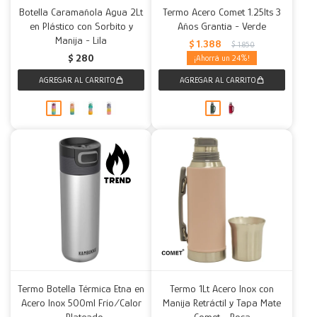
Botella Caramañola Agua 2Lt
Termo Acero Comet 1.25lts 3
en Plástico con Sorbito y
Años Grantia - Verde
Manija - Lila
$
1.388
$
1.850
$
280
24
Termo Botella Térmica Etna en
Termo 1Lt Acero Inox con
Acero Inox 500ml Frío/Calor
Manija Retráctil y Tapa Mate
- Plateado
Comet - Rosa