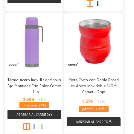
Termo Acero Inox 1Lt c/Manija
Mate Chico con Doble Pared
Fija Mantiene Frío Calor Comet
en Acero Inoxidable 140Ml
- Lila
Comet - Rojo
$
608
$
810
$
296
$
395
24
25