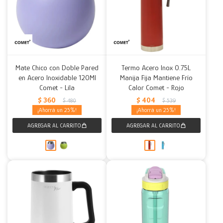
Mate Chico con Doble Pared
Termo Acero Inox 0.75L
en Acero Inoxidable 120Ml
Manija Fija Mantiene Frío
Comet - Lila
Calor Comet - Rojo
$
360
$
404
$
480
$
539
25
25