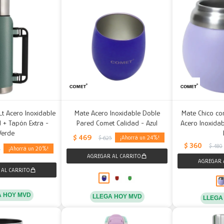
Lt Acero Inoxidable
Mate Acero Inoxidable Doble
Mate Chico co
 + Tapón Extra -
Pared Comet Calidad - Azul
Acero Inoxida
Verde
$
469
24
$
625
$
360
$
480
20
0
A HOY MVD
LLEGA HOY MVD
LLEGA