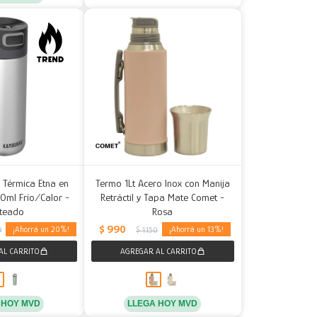
 Térmica Etna en
Termo 1Lt Acero Inox con Manija
0ml Frío/Calor -
Retráctil y Tapa Mate Comet -
ateado
Rosa
$
990
20
13
9
$
1.150
 HOY MVD
LLEGA HOY MVD