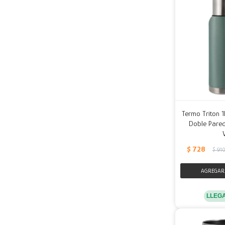
Termo Triton 1
Doble Pared
$
728
$
91
LLEG