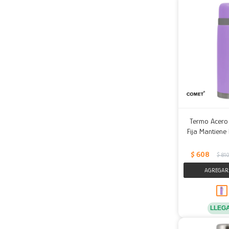
Termo Acero 
Fija Mantiene
$
608
$
81
LLEG