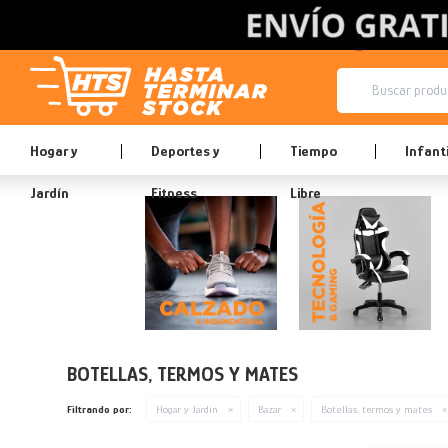
Hogar y
Deportes y
Tiempo
Infanti
Jardín
Fitness
Libre
BOTELLAS, TERMOS Y MATES
Filtrando por:
Hogar y Jardín
Bazar
Botellas, termos y mates