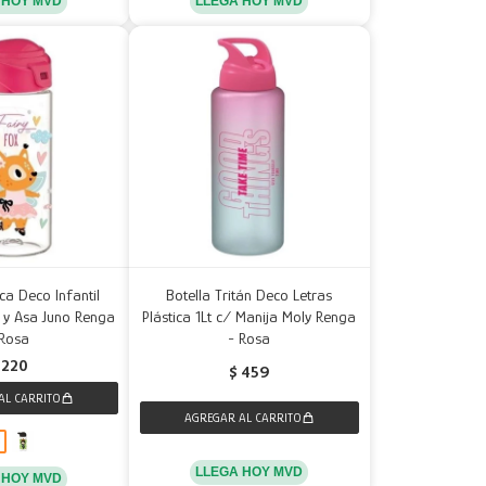
 HOY MVD
LLEGA HOY MVD
ica Deco Infantil
Botella Tritán Deco Letras
y Asa Juno Renga
Plástica 1Lt c/ Manija Moly Renga
 Rosa
- Rosa
220
$
459
LLEGA HOY MVD
 HOY MVD