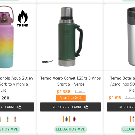
añola Agua 2Lt en
Termo Acero Comet 1.25lts 3 Años
Termo Botella
Sorbito y Manija -
Grantia - Verde
Acero Inox 50
Lila
Pl
$
1.388
$
1.850
$
1.615
$
280
24
$
2.01
A HOY MVD
LLEGA HOY MVD
LLEGA