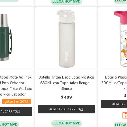
LLEGA
LLEGA HOY MVD
/tapa Mate Ac. inox
Botella Tritán Deco Logo Plástica
Botella Plást
 Pico Cebador -
630ML con Tapa Atlas Renga -
500ML c/Tapa 
/tapa Mate Ac. Inox
Blanco
-
d Pico Cebador
$
$
409
20
0
LLEGA HOY MVD
A HOY MVD
LLEGA