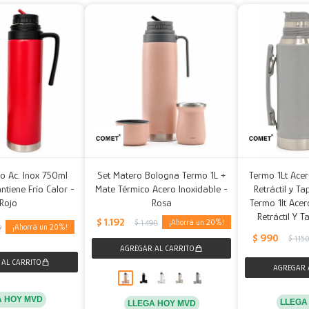
o Ac. Inox 750ml
Set Matero Bologna Termo 1L +
Termo 1Lt Acer
ntiene Frío Calor -
Mate Térmico Acero Inoxidable -
Retráctil y T
Rojo
Rosa
Termo 1lt Acer
Retráctil Y 
$
1.192
20
$
1.490
20
9
$
990
$
1.15
A HOY MVD
LLEGA
LLEGA HOY MVD