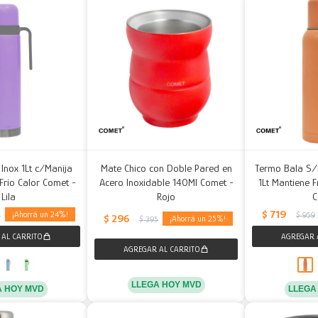
Inox 1Lt c/Manija
Mate Chico con Doble Pared en
Termo Bala S/
 Frío Calor Comet -
Acero Inoxidable 140Ml Comet -
1Lt Mantiene F
Lila
Rojo
C
$
719
24
0
$
959
$
296
25
$
395
LLEGA HOY MVD
A HOY MVD
LLEGA