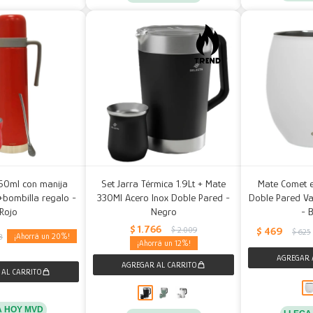
50ml con manija
Set Jarra Térmica 1.9Lt + Mate
Mate Comet e
bombilla regalo -
330Ml Acero Inox Doble Pared -
Doble Pared V
Rojo
Negro
- 
$
1.766
$
2.009
$
469
$
625
20
3
12
A HOY MVD