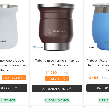
Inoxidable Doble
Mate Térmico Termolar Tupi de
Mate en Acero 
omet Colores Lisos
250Ml - Bronce
Térmico Bebid
Blanco
Ce
$
1.290
$
1.460
$
488
24
9
$
650
11
A HOY MVD
LLEGA
LLEGA HOY MVD