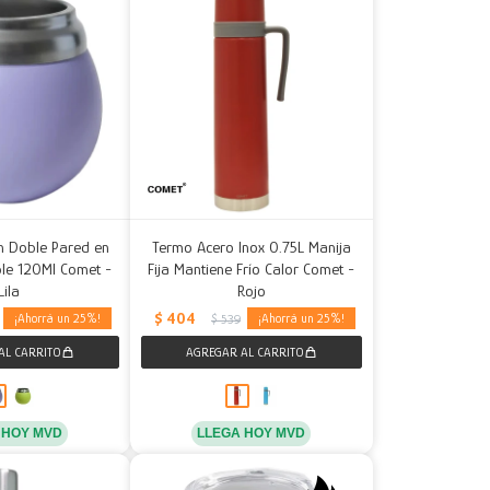
n Doble Pared en
Termo Acero Inox 0.75L Manija
ble 120Ml Comet -
Fija Mantiene Frío Calor Comet -
Lila
Rojo
$
404
25
25
$
539
 HOY MVD
LLEGA HOY MVD