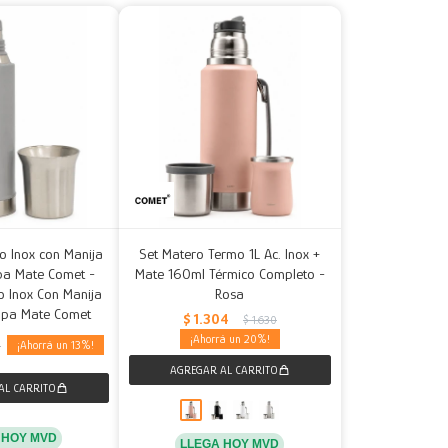
o Inox con Manija
Set Matero Termo 1L Ac. Inox +
apa Mate Comet -
Mate 160ml Térmico Completo -
o Inox Con Manija
Rosa
Tapa Mate Comet
$
1.304
$
1.630
20
13
0
 HOY MVD
LLEGA HOY MVD