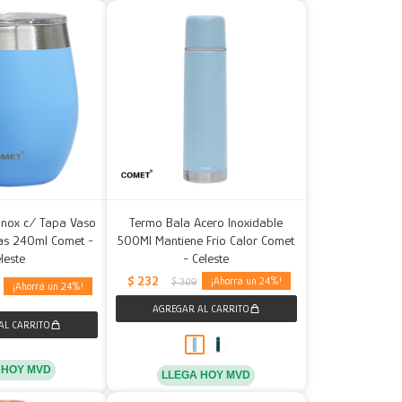
Inox c/ Tapa Vaso
Termo Bala Acero Inoxidable
as 240ml Comet -
500Ml Mantiene Frío Calor Comet
leste
- Celeste
$
232
24
$
309
24
 HOY MVD
LLEGA HOY MVD