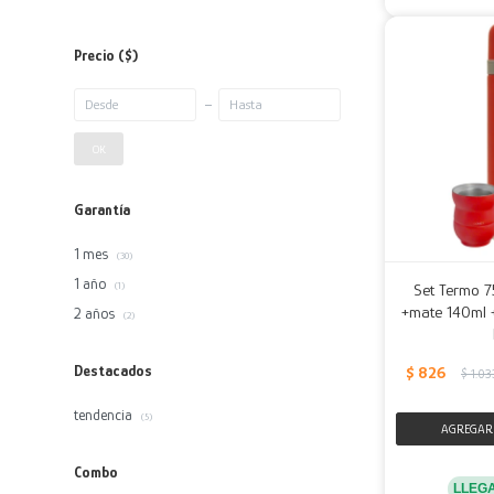
Precio
($)
OK
Garantía
1 mes
(30)
1 año
Set Termo 7
(1)
+mate 140ml +
2 años
(2)
Destacados
$
826
$
1.03
tendencia
(5)
Combo
LLEG