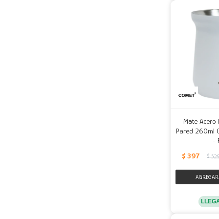
Mate Acero 
Pared 260ml C
- 
$
397
$
52
LLEG