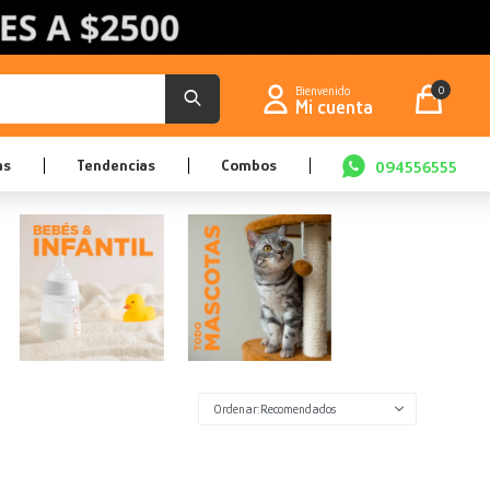
0
as
Tendencias
Combos
094556555
Recomendados