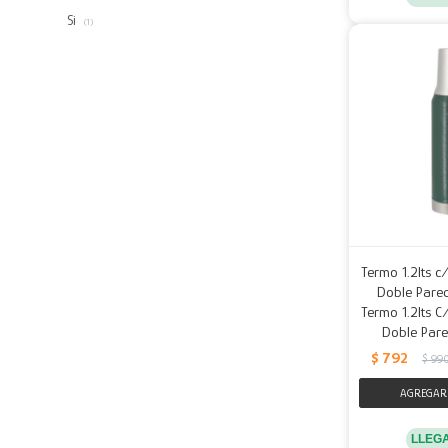
Si
(1)
Termo 1.2lts c
Doble Pared
Termo 1.2lts C
Doble Pare
$
792
$
99
LLEG