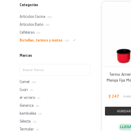
Categorías
Artículos Cocina
(85)
Artículos Baño
(10)
Cafeteras
(6)
Botellas, termos y mates
(33)
Marcas
Termo Arrier
Manija Fija Ma
Comet
(16)
Cuori
(1)
$
247
$
30
el-arriero
(1)
Generica
(8)
kambukka
(2)
Selecta
(4)
LLEG
Termolar
(1)