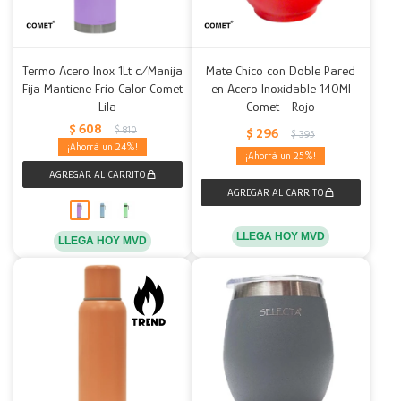
Termo Acero Inox 1Lt c/Manija
Mate Chico con Doble Pared
Fija Mantiene Frío Calor Comet
en Acero Inoxidable 140Ml
- Lila
Comet - Rojo
$
608
$
810
$
296
$
395
24
25
LLEGA HOY MVD
LLEGA HOY MVD