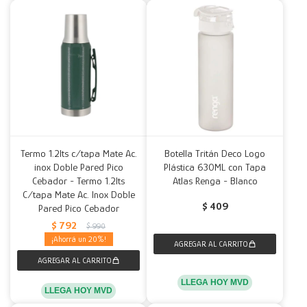
Termo 1.2lts c/tapa Mate Ac.
Botella Tritán Deco Logo
inox Doble Pared Pico
Plástica 630ML con Tapa
Cebador - Termo 1.2lts
Atlas Renga - Blanco
C/tapa Mate Ac. Inox Doble
$
409
Pared Pico Cebador
$
792
$
990
20
LLEGA HOY MVD
LLEGA HOY MVD