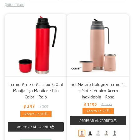
Quitar filtros
Decoración
Accesorios
Mesas
Calefactores
Acolchados y Frazadas
Accesorios para el hogar
Muebles Infantiles
Fundas
Herramientas
Termo Arriero Ac. Inox 750ml
Set Matero Bologna Termo 1L
Manija Fija Mantiene Frío
+ Mate Térmico Acero
Calor - Rojo
Inoxidable - Rosa
$
1.192
$
1.490
$
247
$
309
20
20