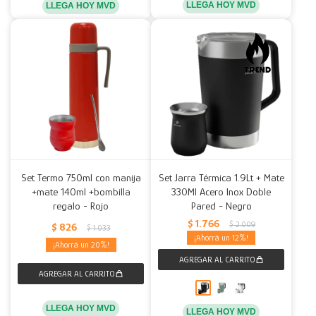
LLEGA HOY MVD
LLEGA HOY MVD
Set Termo 750ml con manija
Set Jarra Térmica 1.9Lt + Mate
+mate 140ml +bombilla
330Ml Acero Inox Doble
regalo - Rojo
Pared - Negro
$
1.766
$
2.009
$
826
$
1.033
12
20
LLEGA HOY MVD
LLEGA HOY MVD