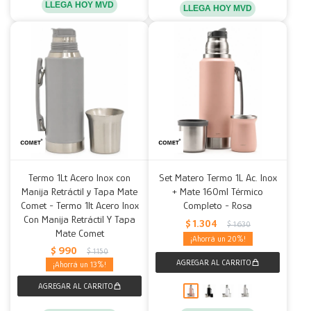
LLEGA HOY MVD
LLEGA HOY MVD
Termo 1Lt Acero Inox con
Set Matero Termo 1L Ac. Inox
Manija Retráctil y Tapa Mate
+ Mate 160ml Térmico
Comet - Termo 1lt Acero Inox
Completo - Rosa
Con Manija Retráctil Y Tapa
$
1.304
$
1.630
Mate Comet
20
$
990
$
1.150
13