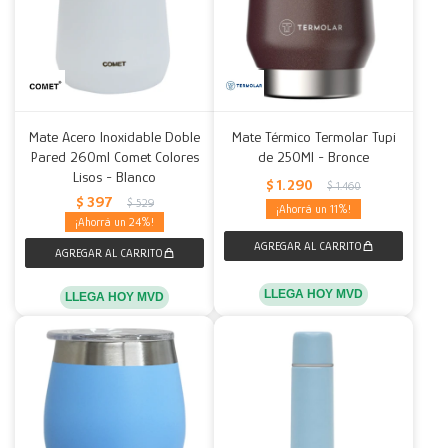
Mate Acero Inoxidable Doble
Mate Térmico Termolar Tupi
Pared 260ml Comet Colores
de 250Ml - Bronce
Lisos - Blanco
$
1.290
$
1.460
$
397
$
529
11
24
LLEGA HOY MVD
LLEGA HOY MVD