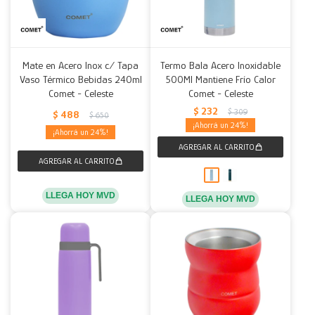
Mate en Acero Inox c/ Tapa
Termo Bala Acero Inoxidable
Vaso Térmico Bebidas 240ml
500Ml Mantiene Frío Calor
Comet - Celeste
Comet - Celeste
$
232
$
309
$
488
$
650
24
24
LLEGA HOY MVD
LLEGA HOY MVD