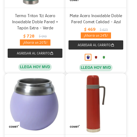
Termo Triton 1Lt Acero
Mate Acero Inoxidable Doble
Inoxidable Doble Pared +
Pared Comet Calidad - Azul
Tapón Extra - Verde
$
469
$
625
$
728
24
$
910
20
LLEGA HOY MVD
LLEGA HOY MVD