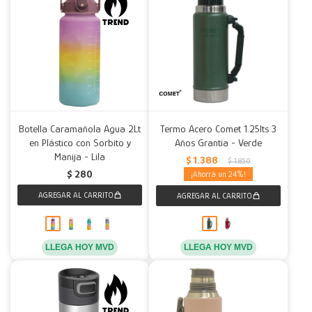
Botella Caramañola Agua 2Lt
Termo Acero Comet 1.25lts 3
en Plástico con Sorbito y
Años Grantia - Verde
Manija - Lila
$
1.388
$
1.850
$
280
24
LLEGA HOY MVD
LLEGA HOY MVD