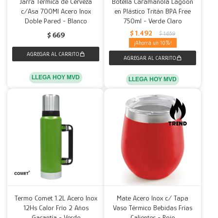
Jarra Térmica de Cerveza
Botella Caramañola Lagoon
c/Asa 700Ml Acero Inox
en Plástico Tritán BPA Free
Doble Pared - Blanco
750ml - Verde Claro
$
1.492
$
1.659
$
669
10
LLEGA HOY MVD
LLEGA HOY MVD
Termo Comet 1.2L Acero Inox
Mate Acero Inox c/ Tapa
12Hs Calor Frío 2 Años
Vaso Térmico Bebidas Frías
Garantía - Verde
Calientes - Rojo