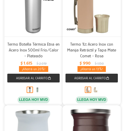
Termo Botella Térmica Etna en
Termo 1Lt Acero Inox con
Acero Inox 500ml Frío/Calor
Manija Retráctil y Tapa Mate
- Plateado
Comet - Rosa
$
1.615
$
990
$
2.019
$
1.150
20
13
LLEGA HOY MVD
LLEGA HOY MVD