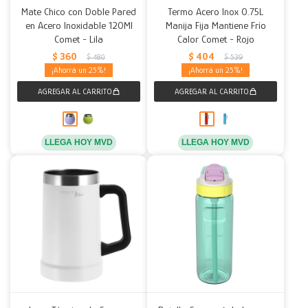
Mate Chico con Doble Pared
Termo Acero Inox 0.75L
en Acero Inoxidable 120Ml
Manija Fija Mantiene Frío
Comet - Lila
Calor Comet - Rojo
$
360
$
404
$
480
$
539
25
25
LLEGA HOY MVD
LLEGA HOY MVD