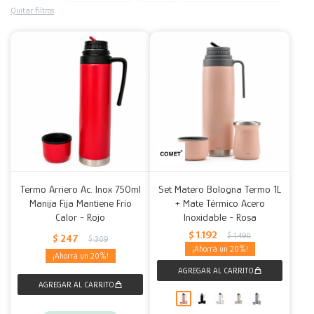
Quitar filtros
Decoración
Accesorios
Mesas
Calefactores
Acolchados y Frazadas
Accesorios para el hogar
Muebles Infantiles
Fundas
Herramientas
Termo Arriero Ac. Inox 750ml
Set Matero Bologna Termo 1L
Manija Fija Mantiene Frío
+ Mate Térmico Acero
Calor - Rojo
Inoxidable - Rosa
$
1.192
$
1.490
$
247
$
309
20
20