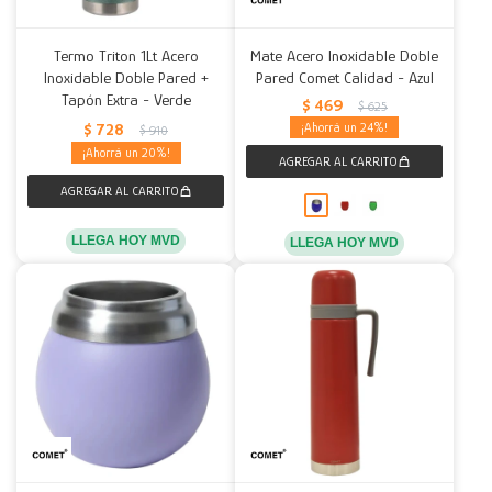
Termo Triton 1Lt Acero
Mate Acero Inoxidable Doble
Inoxidable Doble Pared +
Pared Comet Calidad - Azul
Tapón Extra - Verde
$
469
$
625
$
728
24
$
910
20
LLEGA HOY MVD
LLEGA HOY MVD