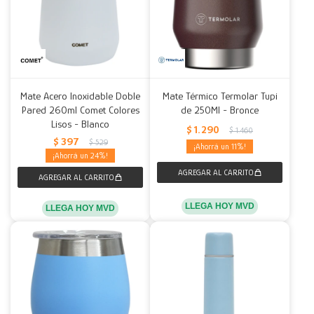
Mate Acero Inoxidable Doble
Mate Térmico Termolar Tupi
Pared 260ml Comet Colores
de 250Ml - Bronce
Lisos - Blanco
$
1.290
$
1.460
$
397
$
529
11
24
LLEGA HOY MVD
LLEGA HOY MVD