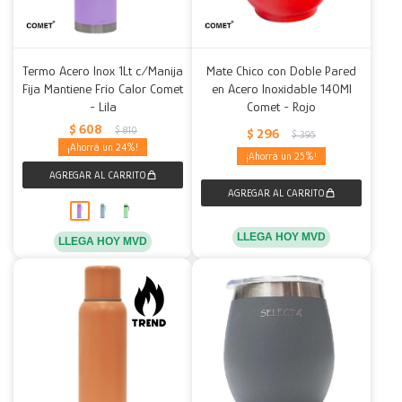
Termo Acero Inox 1Lt c/Manija
Mate Chico con Doble Pared
Fija Mantiene Frío Calor Comet
en Acero Inoxidable 140Ml
- Lila
Comet - Rojo
$
608
$
810
$
296
$
395
24
25
LLEGA HOY MVD
LLEGA HOY MVD