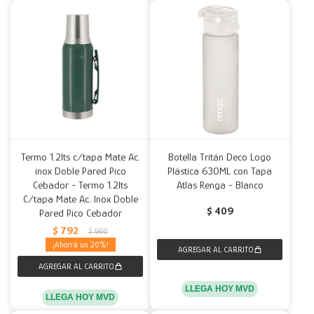
Termo 1.2lts c/tapa Mate Ac.
Botella Tritán Deco Logo
inox Doble Pared Pico
Plástica 630ML con Tapa
Cebador - Termo 1.2lts
Atlas Renga - Blanco
C/tapa Mate Ac. Inox Doble
$
409
Pared Pico Cebador
$
792
$
990
20
LLEGA HOY MVD
LLEGA HOY MVD