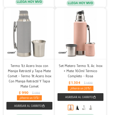
LLEGA HOY MVD
LLEGA HOY MVD
Termo 1Lt Acero Inox con
Set Matero Termo 1L Ac. Inox
Manija Retráctil y Tapa Mate
+ Mate 160ml Térmico
Comet - Termo 1lt Acero Inox
Completo - Rosa
Con Manija Retráctil Y Tapa
$
1.304
$
1.630
Mate Comet
20
$
990
$
1.150
13