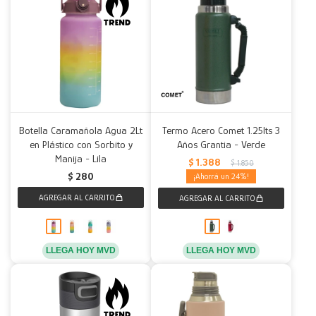
Botella Caramañola Agua 2Lt
Termo Acero Comet 1.25lts 3
en Plástico con Sorbito y
Años Grantia - Verde
Manija - Lila
$
1.388
$
1.850
$
280
24
LLEGA HOY MVD
LLEGA HOY MVD