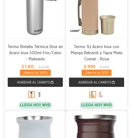
Termo Botella Térmica Etna en
Termo 1Lt Acero Inox con
Acero Inox 500ml Frío/Calor
Manija Retráctil y Tapa Mate
- Plateado
Comet - Rosa
$
1.615
$
990
$
2.019
$
1.150
20
13
LLEGA HOY MVD
LLEGA HOY MVD