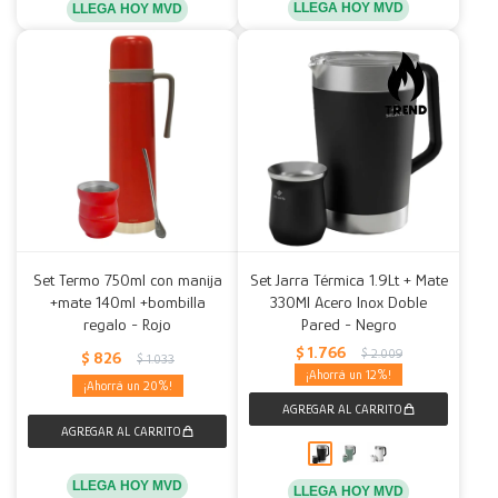
LLEGA HOY MVD
LLEGA HOY MVD
Set Termo 750ml con manija
Set Jarra Térmica 1.9Lt + Mate
+mate 140ml +bombilla
330Ml Acero Inox Doble
regalo - Rojo
Pared - Negro
$
1.766
$
2.009
$
826
$
1.033
12
20
LLEGA HOY MVD
LLEGA HOY MVD