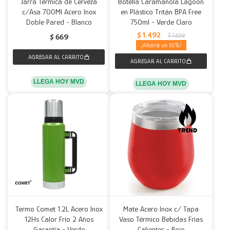
Jarra Térmica de Cerveza
Botella Caramañola Lagoon
c/Asa 700Ml Acero Inox
en Plástico Tritán BPA Free
Doble Pared - Blanco
750ml - Verde Claro
$
1.492
$
1.659
$
669
10
LLEGA HOY MVD
LLEGA HOY MVD
Termo Comet 1.2L Acero Inox
Mate Acero Inox c/ Tapa
12Hs Calor Frío 2 Años
Vaso Térmico Bebidas Frías
Garantía - Verde
Calientes - Rojo