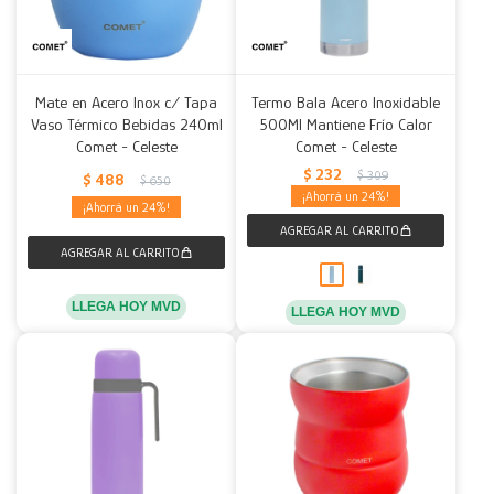
Mate en Acero Inox c/ Tapa
Termo Bala Acero Inoxidable
Vaso Térmico Bebidas 240ml
500Ml Mantiene Frío Calor
Comet - Celeste
Comet - Celeste
$
232
$
309
$
488
$
650
24
24
LLEGA HOY MVD
LLEGA HOY MVD