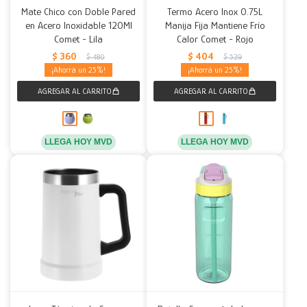
Mate Chico con Doble Pared
Termo Acero Inox 0.75L
en Acero Inoxidable 120Ml
Manija Fija Mantiene Frío
Comet - Lila
Calor Comet - Rojo
$
360
$
404
$
480
$
539
25
25
LLEGA HOY MVD
LLEGA HOY MVD