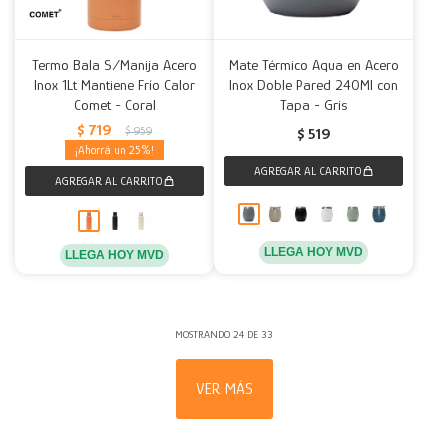
Termo Bala S/Manija Acero
Mate Térmico Aqua en Acero
Inox 1Lt Mantiene Frío Calor
Inox Doble Pared 240Ml con
Comet - Coral
Tapa - Gris
$
719
$
959
$
519
25
LLEGA HOY MVD
LLEGA HOY MVD
MOSTRANDO
24
DE
33
VER MÁS