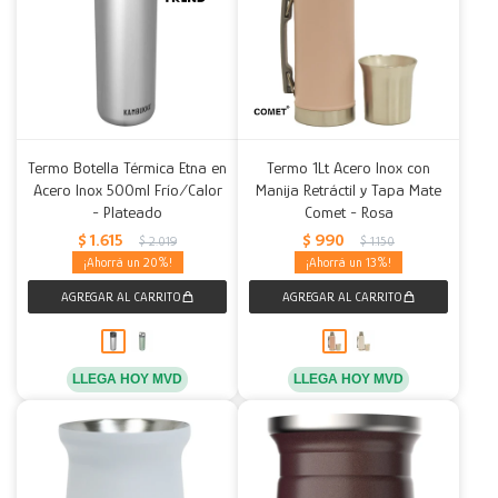
Termo Botella Térmica Etna en
Termo 1Lt Acero Inox con
Acero Inox 500ml Frío/Calor
Manija Retráctil y Tapa Mate
- Plateado
Comet - Rosa
$
1.615
$
990
$
2.019
$
1.150
20
13
LLEGA HOY MVD
LLEGA HOY MVD