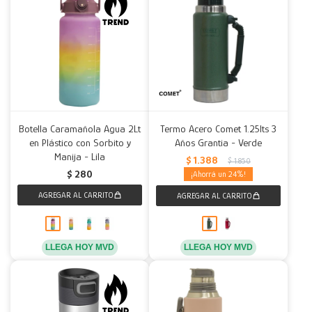
Botella Caramañola Agua 2Lt
Termo Acero Comet 1.25lts 3
en Plástico con Sorbito y
Años Grantia - Verde
Manija - Lila
$
1.388
$
1.850
$
280
24
LLEGA HOY MVD
LLEGA HOY MVD