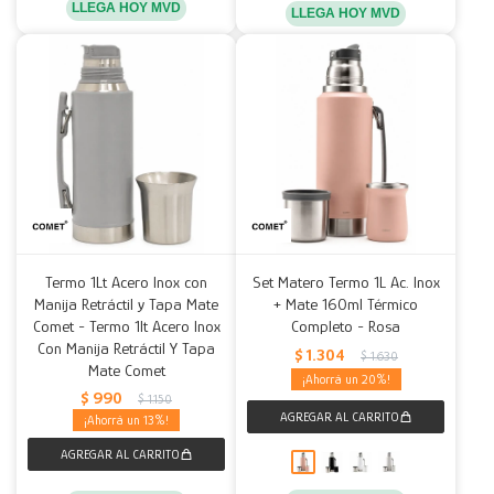
LLEGA HOY MVD
LLEGA HOY MVD
Termo 1Lt Acero Inox con
Set Matero Termo 1L Ac. Inox
Manija Retráctil y Tapa Mate
+ Mate 160ml Térmico
Comet - Termo 1lt Acero Inox
Completo - Rosa
Con Manija Retráctil Y Tapa
$
1.304
$
1.630
Mate Comet
20
$
990
$
1.150
13