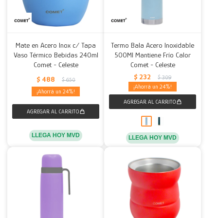
Mate en Acero Inox c/ Tapa
Termo Bala Acero Inoxidable
Vaso Térmico Bebidas 240ml
500Ml Mantiene Frío Calor
Comet - Celeste
Comet - Celeste
$
232
$
309
$
488
$
650
24
24
LLEGA HOY MVD
LLEGA HOY MVD