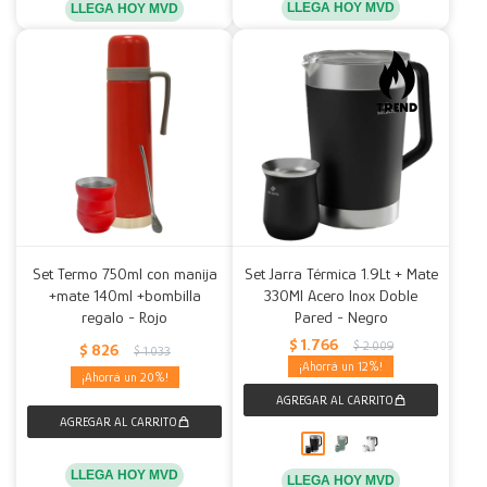
LLEGA HOY MVD
LLEGA HOY MVD
Set Termo 750ml con manija
Set Jarra Térmica 1.9Lt + Mate
+mate 140ml +bombilla
330Ml Acero Inox Doble
regalo - Rojo
Pared - Negro
$
1.766
$
2.009
$
826
$
1.033
12
20
LLEGA HOY MVD
LLEGA HOY MVD