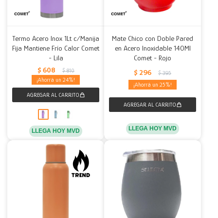
Termo Acero Inox 1Lt c/Manija
Mate Chico con Doble Pared
Fija Mantiene Frío Calor Comet
en Acero Inoxidable 140Ml
- Lila
Comet - Rojo
$
608
$
810
$
296
$
395
24
25
LLEGA HOY MVD
LLEGA HOY MVD