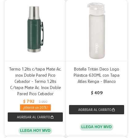
Termo 1.2lts c/tapa Mate Ac.
Botella Tritán Deco Logo
inox Doble Pared Pico
Plástica 630ML con Tapa
Cebador - Termo 1.2lts
Atlas Renga - Blanco
C/tapa Mate Ac. Inox Doble
$
409
Pared Pico Cebador
$
792
$
990
20
LLEGA HOY MVD
LLEGA HOY MVD