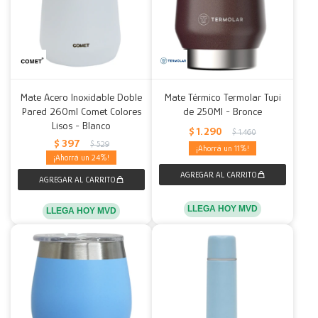
Mate Acero Inoxidable Doble
Mate Térmico Termolar Tupi
Pared 260ml Comet Colores
de 250Ml - Bronce
Lisos - Blanco
$
1.290
$
1.460
$
397
$
529
11
24
LLEGA HOY MVD
LLEGA HOY MVD