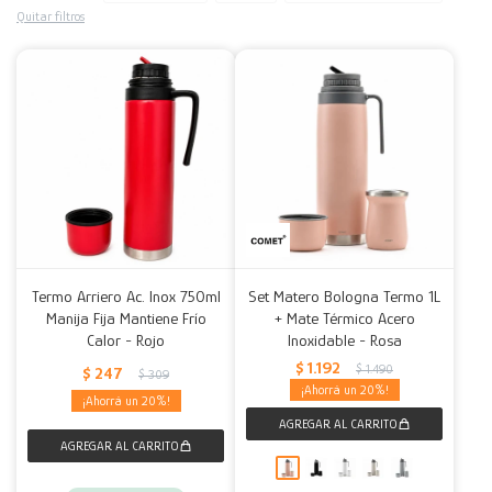
Quitar filtros
Decoración
Accesorios
Mesas
Calefactores
Acolchados y Frazadas
Accesorios para el hogar
Muebles Infantiles
Fundas
Herramientas
Termo Arriero Ac. Inox 750ml
Set Matero Bologna Termo 1L
Manija Fija Mantiene Frío
+ Mate Térmico Acero
Calor - Rojo
Inoxidable - Rosa
$
1.192
$
1.490
$
247
$
309
20
20