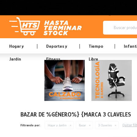
Hogar y
Deportes y
Tiempo
Infanti
Jardín
Fitness
Libre
BAZAR DE %GÉNERO%} {MARCA 3 CLAVELES
Quitar fil
Filtrando por:
Hogar y Jardín
Bazar
3 Claveles